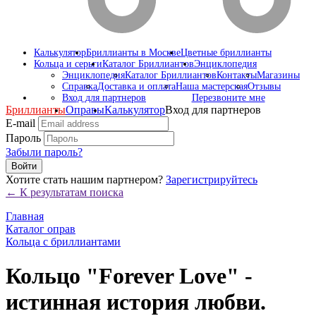
Калькулятор
Бриллианты в Москве
Цветные бриллианты
Кольца и серьги
Каталог Бриллиантов
Энциклопедия
Энциклопедия
Каталог Бриллиантов
Контакты
Магазины
Справка
Доставка и оплата
Наша мастерская
Отзывы
Вход для партнеров
Перезвоните мне
Бриллианты
Оправы
Калькулятор
Вход для партнеров
E-mail
Пароль
Забыли пароль?
Войти
Хотите стать нашим партнером?
Зарегистрируйтесь
← К результатам поиска
Главная
Каталог оправ
Кольца с бриллиантами
Кольцо "Forever Love" -
истинная история любви.