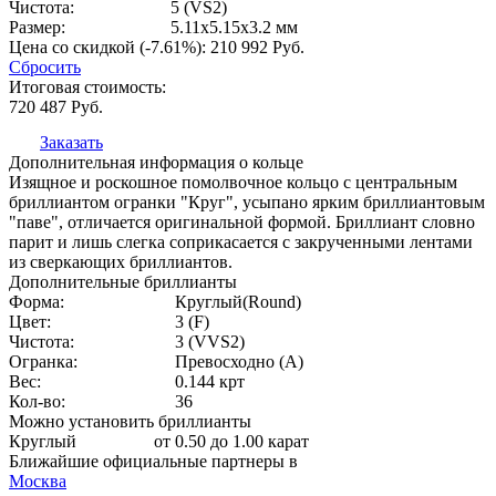
Чистота:
5 (VS2)
Размер:
5.11x5.15x3.2 мм
Цена со скидкой (-7.61%):
210 992
Руб.
Сбросить
Итоговая стоимость:
720 487
Руб.
Заказать
Дополнительная информация о кольце
Изящное и роскошное помолвочное кольцо с центральным
бриллиантом огранки "Круг", усыпано ярким бриллиантовым
"паве", отличается оригинальной формой. Бриллиант словно
парит и лишь слегка соприкасается с закрученными лентами
из сверкающих бриллиантов.
Дополнительные бриллианты
Форма:
Круглый(Round)
Цвет:
3 (F)
Чистота:
3 (VVS2)
Огранка:
Превосходно (А)
Вес:
0.144 крт
Кол-во:
36
Можно установить бриллианты
Круглый
от 0.50 до 1.00 карат
Ближайшие официальные партнеры в
Москва