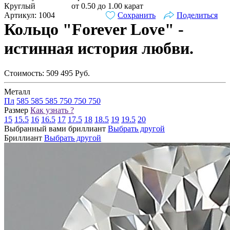
Круглый
от 0.50 до 1.00 карат
Артикул: 1004
Сохранить
Поделиться
Кольцо "Forever Love" -
истинная история любви.
Стоимость:
509 495
Руб.
Металл
Пл
585
585
585
750
750
750
Размер
Как узнать ?
15
15.5
16
16.5
17
17.5
18
18.5
19
19.5
20
Выбранный вами бриллиант
Выбрать другой
Бриллиант
Выбрать другой