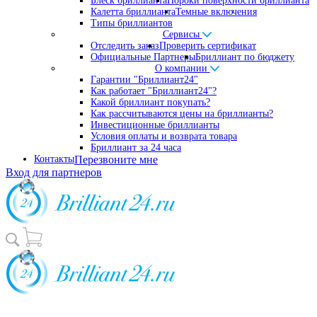
Блеск бриллианта
Пороки поверхности бриллианта
Калетта бриллианта
Темные включения
Типы бриллиантов
Сервисы
Отследить заказ
Проверить сертификат
Официальные Партнеры
Бриллиант по бюджету
О компании
Гарантии "Бриллиант24"
Как работает "Бриллиант24"?
Какой бриллиант покупать?
Как рассчитываются цены на бриллианты?
Инвестиционные бриллианты
Условия оплаты и возврата товара
Бриллиант за 24 часа
Контакты
Перезвоните мне
Вход для партнеров