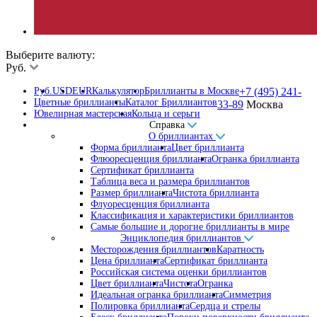
Выберите валюту:
Руб.
Руб.
USD
EUR
Калькулятор
Бриллианты в Москве
+7 (495) 241-
Цветные бриллианты
Каталог Бриллиантов
33-89
Москва
Ювелирная мастерская
Кольца и серьги
Справка
О бриллиантах
Форма бриллианта
Цвет бриллианта
Флюоресценция бриллианта
Огранка бриллианта
Сертификат бриллианта
Таблица веса и размера бриллиантов
Размер бриллианта
Чистота бриллианта
Флуоресценция бриллианта
Классификация и характеристики бриллиантов
Самые большие и дорогие бриллианты в мире
Энциклопедия бриллиантов
Месторождения бриллиантов
Каратность
Цена бриллианта
Сертификат бриллианта
Российская система оценки бриллиантов
Цвет бриллианта
Чистота
Огранка
Идеальная огранка бриллианта
Симметрия
Полировка бриллианта
Сердца и стрелы