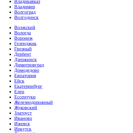
Владикавказ
Владимир
Волгоград
Волгодонск
Волжский
Вологда
Воронеж
Геленджик
Грозный
Дербент
Дзержинск
Димитровград
Домодедово
Евпатория
Ейск
Екатеринбург
Елец
Ессентуки
Железнодорожный
Жуковский
Златоуст
Иваново
Ижевск
Иркутск