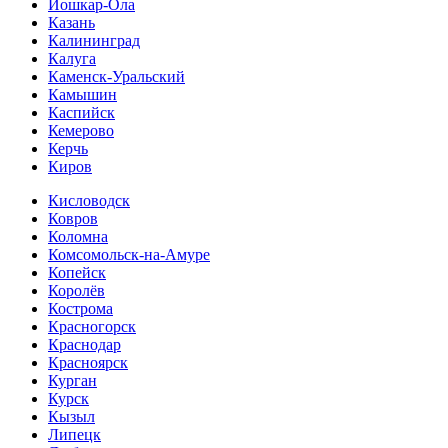
Йошкар-Ола
Казань
Калининград
Калуга
Каменск-Уральский
Камышин
Каспийск
Кемерово
Керчь
Киров
Кисловодск
Ковров
Коломна
Комсомольск-на-Амуре
Копейск
Королёв
Кострома
Красногорск
Краснодар
Красноярск
Курган
Курск
Кызыл
Липецк