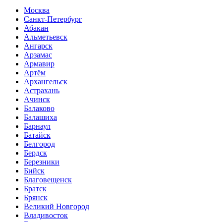
Москва
Санкт-Петербург
Абакан
Альметьевск
Ангарск
Арзамас
Армавир
Артём
Архангельск
Астрахань
Ачинск
Балаково
Балашиха
Барнаул
Батайск
Белгород
Бердск
Березники
Бийск
Благовещенск
Братск
Брянск
Великий Новгород
Владивосток