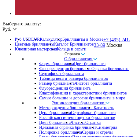
Выберите валюту:
Руб.
Руб.
USD
EUR
Калькулятор
Бриллианты в Москве
+7 (495) 241-
Цветные бриллианты
Каталог Бриллиантов
33-89
Москва
Ювелирная мастерская
Кольца и серьги
Справка
О бриллиантах
Форма бриллианта
Цвет бриллианта
Флюоресценция бриллианта
Огранка бриллианта
Сертификат бриллианта
Таблица веса и размера бриллиантов
Размер бриллианта
Чистота бриллианта
Флуоресценция бриллианта
Классификация и характеристики бриллиантов
Самые большие и дорогие бриллианты в мире
Энциклопедия бриллиантов
Месторождения бриллиантов
Каратность
Цена бриллианта
Сертификат бриллианта
Российская система оценки бриллиантов
Цвет бриллианта
Чистота
Огранка
Идеальная огранка бриллианта
Симметрия
Полировка бриллианта
Сердца и стрелы