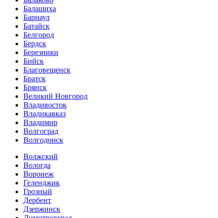
Балашиха
Барнаул
Батайск
Белгород
Бердск
Березники
Бийск
Благовещенск
Братск
Брянск
Великий Новгород
Владивосток
Владикавказ
Владимир
Волгоград
Волгодонск
Волжский
Вологда
Воронеж
Геленджик
Грозный
Дербент
Дзержинск
Димитровград