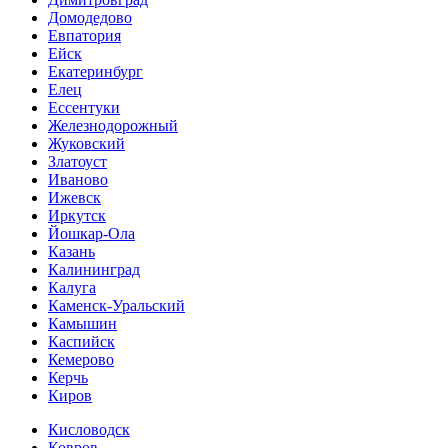
Домодедово
Евпатория
Ейск
Екатеринбург
Елец
Ессентуки
Железнодорожный
Жуковский
Златоуст
Иваново
Ижевск
Иркутск
Йошкар-Ола
Казань
Калининград
Калуга
Каменск-Уральский
Камышин
Каспийск
Кемерово
Керчь
Киров
Кисловодск
Ковров