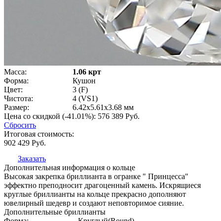
Масса:
1.06 крт
Форма:
Кушон
Цвет:
3 (F)
Чистота:
4 (VS1)
Размер:
6.42x5.61x3.68 мм
Цена со скидкой (-41.01%):
576 389
Руб.
Сбросить
Итоговая стоимость:
902 429
Руб.
Заказать
Дополнительная информация о кольце
Высокая закрепка бриллианта в огранке " Принцесса"
эффектно преподносит драгоценный камень. Искрящиеся
круглые бриллианты на кольце прекрасно дополняют
ювелирный шедевр и создают неповторимое сияние.
Дополнительные бриллианты
Форма:
Круглый(Round)