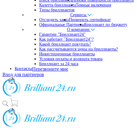
Блеск бриллианта
Пороки поверхности бриллианта
Калетта бриллианта
Темные включения
Типы бриллиантов
Сервисы
Отследить заказ
Проверить сертификат
Официальные Партнеры
Бриллиант по бюджету
О компании
Гарантии "Бриллиант24"
Как работает "Бриллиант24"?
Какой бриллиант покупать?
Как рассчитываются цены на бриллианты?
Инвестиционные бриллианты
Условия оплаты и возврата товара
Бриллиант за 24 часа
Контакты
Перезвоните мне
Вход для партнеров