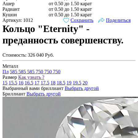
Ашер
от 0.50 до 1.50 карат
Радиант
от 0.50 до 1.50 карат
Кушон
от 0.50 до 1.50 карат
Артикул: 1012
Сохранить
Поделиться
Кольцо "Eternity" -
преданность совершенству.
Стоимость:
326 040
Руб.
Металл
Пл
585
585
585
750
750
750
Размер
Как узнать ?
15
15.5
16
16.5
17
17.5
18
18.5
19
19.5
20
Выбранный вами бриллиант
Выбрать другой
Бриллиант
Выбрать другой