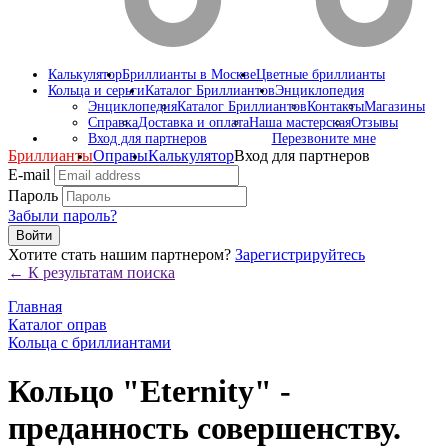
Калькулятор
Бриллианты в Москве
Цветные бриллианты
Кольца и серьги
Каталог Бриллиантов
Энциклопедия
Энциклопедия
Каталог Бриллиантов
Контакты
Магазины
Справка
Доставка и оплата
Наша мастерская
Отзывы
Вход для партнеров
Перезвоните мне
Бриллианты
Оправы
Калькулятор
Вход для партнеров
E-mail
Пароль
Забыли пароль?
Войти
Хотите стать нашим партнером?
Зарегистрируйтесь
← К результатам поиска
Главная
Каталог оправ
Кольца с бриллиантами
Кольцо "Eternity" -
преданность совершенству.