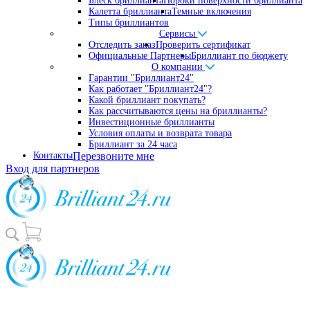
Блеск бриллианта
Пороки поверхности бриллианта
Калетта бриллианта
Темные включения
Типы бриллиантов
Сервисы
Отследить заказ
Проверить сертификат
Официальные Партнеры
Бриллиант по бюджету
О компании
Гарантии "Бриллиант24"
Как работает "Бриллиант24"?
Какой бриллиант покупать?
Как рассчитываются цены на бриллианты?
Инвестиционные бриллианты
Условия оплаты и возврата товара
Бриллиант за 24 часа
Контакты
Перезвоните мне
Вход для партнеров