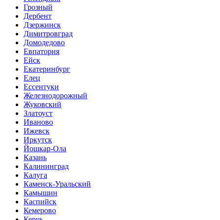
Грозный
Дербент
Дзержинск
Димитровград
Домодедово
Евпатория
Ейск
Екатеринбург
Елец
Ессентуки
Железнодорожный
Жуковский
Златоуст
Иваново
Ижевск
Иркутск
Йошкар-Ола
Казань
Калининград
Калуга
Каменск-Уральский
Камышин
Каспийск
Кемерово
Керчь