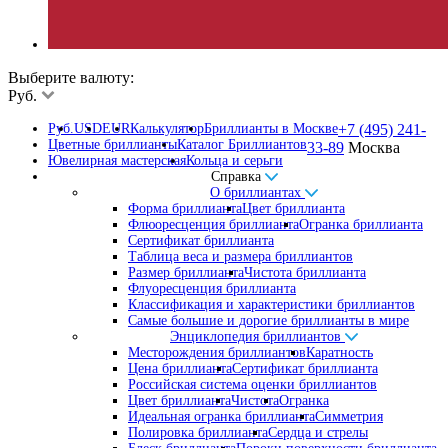
Выберите валюту:
Руб.
Руб.
USD
EUR
Калькулятор
Бриллианты в Москве
+7 (495) 241-
Цветные бриллианты
Каталог Бриллиантов
33-89
Москва
Ювелирная мастерская
Кольца и серьги
Справка
О бриллиантах
Форма бриллианта
Цвет бриллианта
Флюоресценция бриллианта
Огранка бриллианта
Сертификат бриллианта
Таблица веса и размера бриллиантов
Размер бриллианта
Чистота бриллианта
Флуоресценция бриллианта
Классификация и характеристики бриллиантов
Самые большие и дорогие бриллианты в мире
Энциклопедия бриллиантов
Месторождения бриллиантов
Каратность
Цена бриллианта
Сертификат бриллианта
Российская система оценки бриллиантов
Цвет бриллианта
Чистота
Огранка
Идеальная огранка бриллианта
Симметрия
Полировка бриллианта
Сердца и стрелы