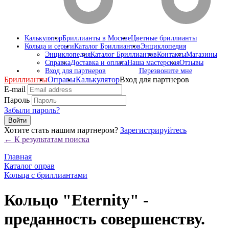
Калькулятор
Бриллианты в Москве
Цветные бриллианты
Кольца и серьги
Каталог Бриллиантов
Энциклопедия
Энциклопедия
Каталог Бриллиантов
Контакты
Магазины
Справка
Доставка и оплата
Наша мастерская
Отзывы
Вход для партнеров
Перезвоните мне
Бриллианты
Оправы
Калькулятор
Вход для партнеров
E-mail
Пароль
Забыли пароль?
Войти
Хотите стать нашим партнером?
Зарегистрируйтесь
← К результатам поиска
Главная
Каталог оправ
Кольца с бриллиантами
Кольцо "Eternity" -
преданность совершенству.