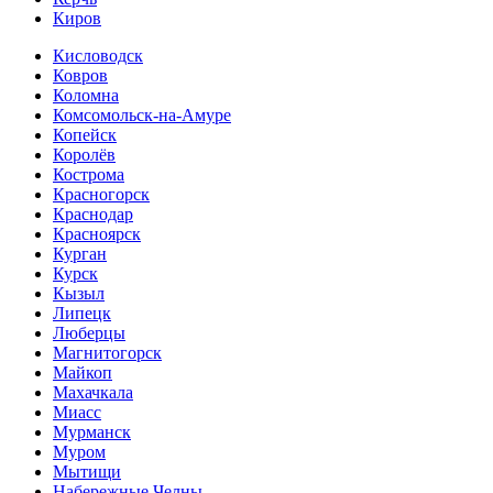
Киров
Кисловодск
Ковров
Коломна
Комсомольск-на-Амуре
Копейск
Королёв
Кострома
Красногорск
Краснодар
Красноярск
Курган
Курск
Кызыл
Липецк
Люберцы
Магнитогорск
Майкоп
Махачкала
Миасс
Мурманск
Муром
Мытищи
Набережные Челны