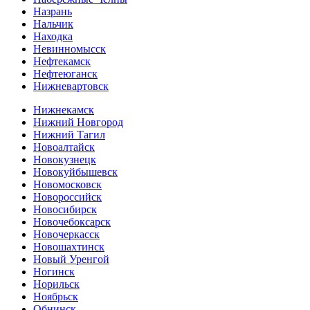
Назрань
Нальчик
Находка
Невинномысск
Нефтекамск
Нефтеюганск
Нижневартовск
Нижнекамск
Нижний Новгород
Нижний Тагил
Новоалтайск
Новокузнецк
Новокуйбышевск
Новомосковск
Новороссийск
Новосибирск
Новочебоксарск
Новочеркасск
Новошахтинск
Новый Уренгой
Ногинск
Норильск
Ноябрьск
Обнинск