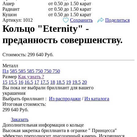
Ашер
от 0.50 до 1.50 карат
Радиант
от 0.50 до 1.50 карат
Кушон
от 0.50 до 1.50 карат
Артикул: 1012
Сохранить
Поделиться
Кольцо "Eternity" -
преданность совершенству.
Стоимость:
299 640
Руб.
Металл
Пл
585
585
585
750
750
750
Размер
Как узнать ?
15
15.5
16
16.5
17
17.5
18
18.5
19
19.5
20
Вы пока не выбрали бриллиант для вашего
украшения
Выбрать бриллиант :
Из распродажи
/
Из каталога
Итоговая стоимость:
299 640
Руб.
Заказать
Дополнительная информация о кольце
Высокая закрепка бриллианта в огранке " Принцесса"
эффектно преподносит драгоценный камень. Искрящиеся