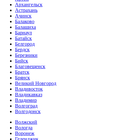
Архангельск
Астрахань
Ачинск
Балаково
Балашиха
Барнаул
Батайск
Белгород
Бердск
Березники
Бийск
Благовещенск
Братск
Брянск
Великий Новгород
Владивосток
Владикавказ
Владимир
Волгоград
Волгодонск
Волжский
Вологда
Воронеж
Геленджик