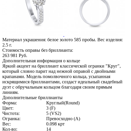
Материал украшения: белое золото 585 пробы. Вес изделия:
2.5
г.
Стоимость оправы без бриллианта:
263 981
Руб.
Дополнительная информация о кольце
Яркий акцент на бриллиант классической огранки "Круг",
который словно парит над нежной оправой с двойными
крапанами. Модель помолвочного кольца, усыпанная
искрящимися бриллиантами, создаст идеальный свадебный
дуэт с обручальным кольцом благодаря своим прямым
линиям.
Дополнительные бриллианты
Форма:
Круглый(Round)
Цвет:
3 (F)
Чистота:
5 (VS2)
Огранка:
Превосходно (А)
Вес:
0.098 крт
Кол-во:
14