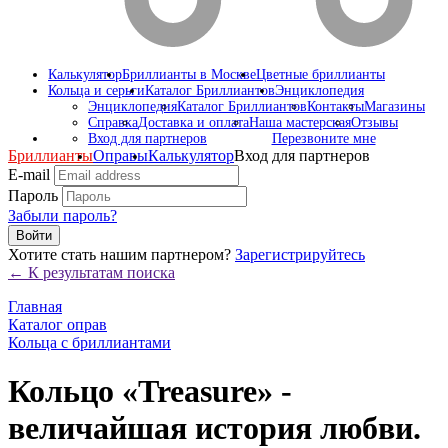
Калькулятор
Бриллианты в Москве
Цветные бриллианты
Кольца и серьги
Каталог Бриллиантов
Энциклопедия
Энциклопедия
Каталог Бриллиантов
Контакты
Магазины
Справка
Доставка и оплата
Наша мастерская
Отзывы
Вход для партнеров
Перезвоните мне
Бриллианты
Оправы
Калькулятор
Вход для партнеров
E-mail
Пароль
Забыли пароль?
Войти
Хотите стать нашим партнером?
Зарегистрируйтесь
← К результатам поиска
Главная
Каталог оправ
Кольца с бриллиантами
Кольцо «Treasure» -
величайшая история любви.