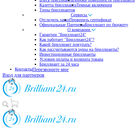
Блеск бриллианта
Пороки поверхности бриллианта
Калетта бриллианта
Темные включения
Типы бриллиантов
Сервисы
Отследить заказ
Проверить сертификат
Официальные Партнеры
Бриллиант по бюджету
О компании
Гарантии "Бриллиант24"
Как работает "Бриллиант24"?
Какой бриллиант покупать?
Как рассчитываются цены на бриллианты?
Инвестиционные бриллианты
Условия оплаты и возврата товара
Бриллиант за 24 часа
Контакты
Перезвоните мне
Вход для партнеров