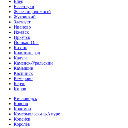
Елец
Ессентуки
Железнодорожный
Жуковский
Златоуст
Иваново
Ижевск
Иркутск
Йошкар-Ола
Казань
Калининград
Калуга
Каменск-Уральский
Камышин
Каспийск
Кемерово
Керчь
Киров
Кисловодск
Ковров
Коломна
Комсомольск-на-Амуре
Копейск
Королёв