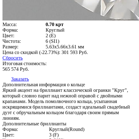
Масса:
0.70 крт
Форма:
Круглый
Цвет:
2 (E)
Чистота:
6 (SI1)
Размер:
5.63x5.66x3.61 мм
Цена со скидкой (-22.73%):
301 593
Руб.
Сбросить
Итоговая стоимость:
565 574
Руб.
Заказать
Дополнительная информация о кольце
Яркий акцент на бриллиант классической огранки "Круг",
который словно парит над нежной оправой с двойными
крапанами. Модель помолвочного кольца, усыпанная
искрящимися бриллиантами, создаст идеальный свадебный
дуэт с обручальным кольцом благодаря своим прямым
линиям.
Дополнительные бриллианты
Форма:
Круглый(Round)
Цвет:
3 (F)