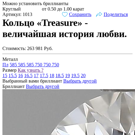
Можно установить бриллианты
Круглый
от 0.50 до 1.00 карат
Артикул: 1013
Сохранить
Поделиться
Кольцо «Treasure» -
величайшая история любви.
Стоимость:
263 981
Руб.
Металл
Пл
585
585
585
750
750
750
Размер
Как узнать ?
15
15.5
16
16.5
17
17.5
18
18.5
19
19.5
20
Выбранный вами бриллиант
Выбрать другой
Бриллиант
Выбрать другой