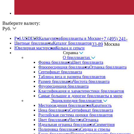
Выберите валюту:
Руб.
Руб.
USD
EUR
Калькулятор
Бриллианты в Москве
+7 (495) 241-
Цветные бриллианты
Каталог Бриллиантов
33-89
Москва
Ювелирная мастерская
Кольца и серьги
Справка
О бриллиантах
Форма бриллианта
Цвет бриллианта
Флюоресценция бриллианта
Огранка бриллианта
Сертификат бриллианта
Таблица веса и размера бриллиантов
Размер бриллианта
Чистота бриллианта
Флуоресценция бриллианта
Классификация и характеристики бриллиантов
Самые большие и дорогие бриллианты в мире
Энциклопедия бриллиантов
Месторождения бриллиантов
Каратность
Цена бриллианта
Сертификат бриллианта
Российская система оценки бриллиантов
Цвет бриллианта
Чистота
Огранка
Идеальная огранка бриллианта
Симметрия
Полировка бриллианта
Сердца и стрелы