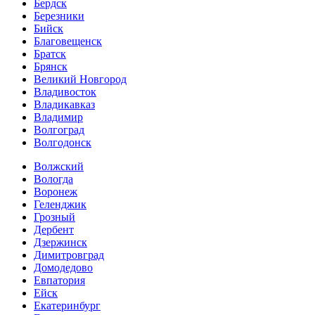
Бердск
Березники
Бийск
Благовещенск
Братск
Брянск
Великий Новгород
Владивосток
Владикавказ
Владимир
Волгоград
Волгодонск
Волжский
Вологда
Воронеж
Геленджик
Грозный
Дербент
Дзержинск
Димитровград
Домодедово
Евпатория
Ейск
Екатеринбург