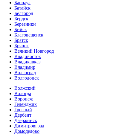
Барнаул
Батайск
Белгород
Бердск
Березники
Бийск
Благовещенск
Братск
Брянск
Великий Новгород
Владивосток
Владикавказ
Владимир
Волгоград
Волгодонск
Волжский
Вологда
Воронеж
Геленджик
Грозный
Дербент
Дзержинск
Димитровград
Домодедово