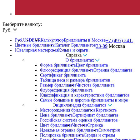
Выберите валюту:
Руб.
Руб.
USD
EUR
Калькулятор
Бриллианты в Москве
+7 (495) 241-
Цветные бриллианты
Каталог Бриллиантов
33-89
Москва
Ювелирная мастерская
Кольца и серьги
Справка
О бриллиантах
Форма бриллианта
Цвет бриллианта
Флюоресценция бриллианта
Огранка бриллианта
Сертификат бриллианта
Таблица веса и размера бриллиантов
Размер бриллианта
Чистота бриллианта
Флуоресценция бриллианта
Классификация и характеристики бриллиантов
Самые большие и дорогие бриллианты в мире
Энциклопедия бриллиантов
Месторождения бриллиантов
Каратность
Цена бриллианта
Сертификат бриллианта
Российская система оценки бриллиантов
Цвет бриллианта
Чистота
Огранка
Идеальная огранка бриллианта
Симметрия
Полировка бриллианта
Сердца и стрелы