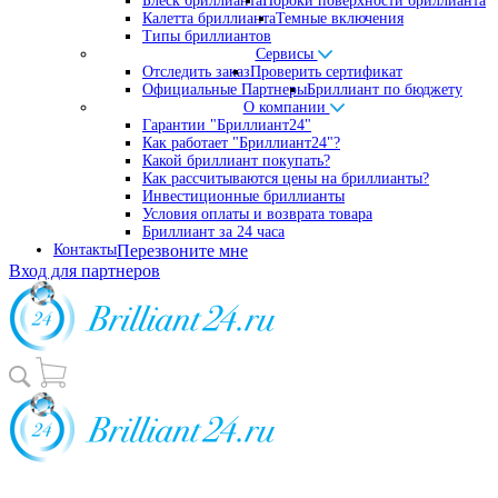
Блеск бриллианта
Пороки поверхности бриллианта
Калетта бриллианта
Темные включения
Типы бриллиантов
Сервисы
Отследить заказ
Проверить сертификат
Официальные Партнеры
Бриллиант по бюджету
О компании
Гарантии "Бриллиант24"
Как работает "Бриллиант24"?
Какой бриллиант покупать?
Как рассчитываются цены на бриллианты?
Инвестиционные бриллианты
Условия оплаты и возврата товара
Бриллиант за 24 часа
Контакты
Перезвоните мне
Вход для партнеров