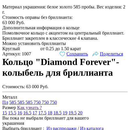
Материал украшения: белое золото 585 пробы. Вес изделия:
2
г.
Стоимость оправы без бриллианта:
63 000
Руб.
Дополнительная информация о кольце
Помолвочное кольцо с акцентом на центральный бриллиант.
Бриллиант закреплен в классические 4 клапана.
Можно установить бриллианты
Круглый
от 0.25 до 1.50 карат
Артикул: 1007
Сохранить
Поделиться
Кольцо "Diamond Forever"-
колыбель для бриллианта
Стоимость:
63 000
Руб.
Металл
Пл
585
585
585
750
750
750
Размер
Как узнать ?
15
15.5
16
16.5
17
17.5
18
18.5
19
19.5
20
Вы пока не выбрали бриллиант для вашего
украшения
Выбрать бриллиант :
Из распродажи
/
Из каталога