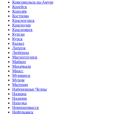
Комсомольск-на-Амуре
Копейск
Королёв
Кострома
Красногорск
Краснодар
Красноярск
Курган
Курск
Кызыл
Липецк
Люберцы
Магнитогорск
Майкоп
Махачкала
Миасс
Мурманск
Муром
Мытищи
Набережные Челны
Назрань
Нальчик
Находка
Невинномысск
Нефтекамск