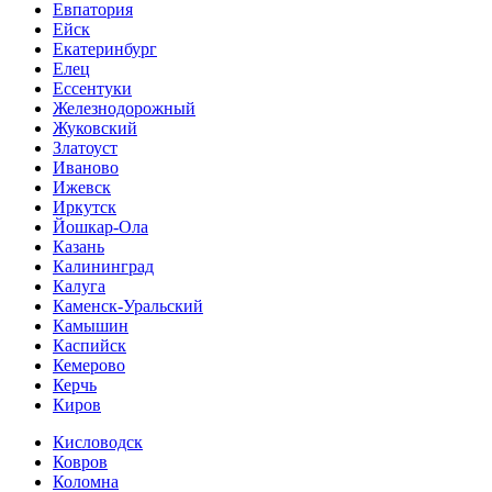
Евпатория
Ейск
Екатеринбург
Елец
Ессентуки
Железнодорожный
Жуковский
Златоуст
Иваново
Ижевск
Иркутск
Йошкар-Ола
Казань
Калининград
Калуга
Каменск-Уральский
Камышин
Каспийск
Кемерово
Керчь
Киров
Кисловодск
Ковров
Коломна