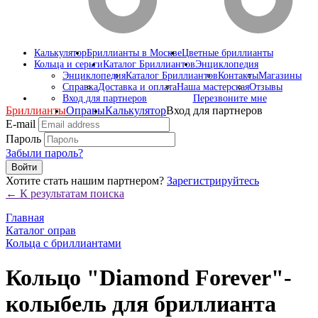
Калькулятор
Бриллианты в Москве
Цветные бриллианты
Кольца и серьги
Каталог Бриллиантов
Энциклопедия
Энциклопедия
Каталог Бриллиантов
Контакты
Магазины
Справка
Доставка и оплата
Наша мастерская
Отзывы
Вход для партнеров
Перезвоните мне
Бриллианты
Оправы
Калькулятор
Вход для партнеров
E-mail
Пароль
Забыли пароль?
Войти
Хотите стать нашим партнером?
Зарегистрируйтесь
← К результатам поиска
Главная
Каталог оправ
Кольца с бриллиантами
Кольцо "Diamond Forever"-
колыбель для бриллианта