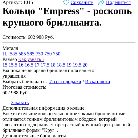
Артикул: 1015
Сохранить
Поделиться
Кольцо "Empress" - роскошь
крупного бриллианта.
Стоимость:
602 988
Руб.
Металл
Пл
585
585
585
750
750
750
Размер
Как узнать ?
15
15.5
16
16.5
17
17.5
18
18.5
19
19.5
20
Вы пока не выбрали бриллиант для вашего
украшения
Выбрать бриллиант :
Из распродажи
/
Из каталога
Итоговая стоимость:
602 988
Руб.
Заказать
Дополнительная информация о кольце
Восхитительное кольцо усыпанное яркими бриллиантами
отличается тонким бриллиантовым ободком, который
элегантно подчеркивает прекрасный крупный центральный
бриллиант формы "Круг".
Дополнительные бриллианты