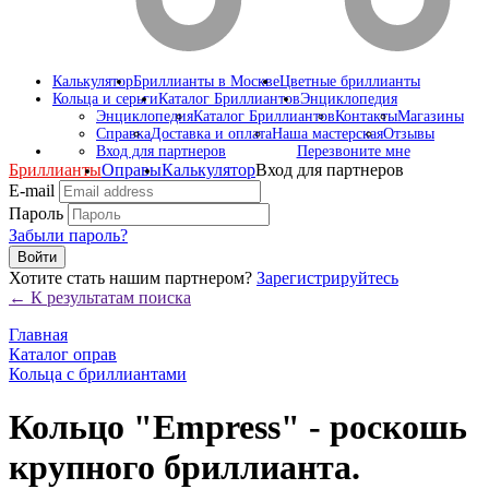
Калькулятор
Бриллианты в Москве
Цветные бриллианты
Кольца и серьги
Каталог Бриллиантов
Энциклопедия
Энциклопедия
Каталог Бриллиантов
Контакты
Магазины
Справка
Доставка и оплата
Наша мастерская
Отзывы
Вход для партнеров
Перезвоните мне
Бриллианты
Оправы
Калькулятор
Вход для партнеров
E-mail
Пароль
Забыли пароль?
Войти
Хотите стать нашим партнером?
Зарегистрируйтесь
← К результатам поиска
Главная
Каталог оправ
Кольца с бриллиантами
Кольцо "Empress" - роскошь
крупного бриллианта.