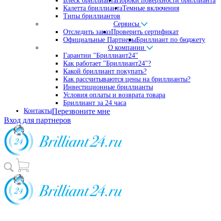
Блеск бриллианта
Пороки поверхности бриллианта
Калетта бриллианта
Темные включения
Типы бриллиантов
Сервисы
Отследить заказ
Проверить сертификат
Официальные Партнеры
Бриллиант по бюджету
О компании
Гарантии "Бриллиант24"
Как работает "Бриллиант24"?
Какой бриллиант покупать?
Как рассчитываются цены на бриллианты?
Инвестиционные бриллианты
Условия оплаты и возврата товара
Бриллиант за 24 часа
Контакты
Перезвоните мне
Вход для партнеров