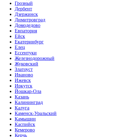
Грозный
Дербент
Дзержинск
Димитровград
Домодедово
Евпатория
Ейск
Екатеринбург
Елец
Ессентуки
Железнодорожный
Жуковский
Златоуст
Иваново
Ижевск
Иркутск
Йошкар-Ола
Казань
Калининград
Калуга
Каменск-Уральский
Камышин
Каспийск
Кемерово
Керчь