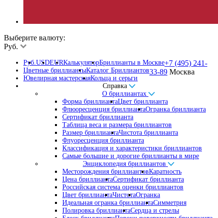
Выберите валюту:
Руб.
Руб.
USD
EUR
Калькулятор
Бриллианты в Москве
+7 (495) 241-
Цветные бриллианты
Каталог Бриллиантов
33-89
Москва
Ювелирная мастерская
Кольца и серьги
Справка
О бриллиантах
Форма бриллианта
Цвет бриллианта
Флюоресценция бриллианта
Огранка бриллианта
Сертификат бриллианта
Таблица веса и размера бриллиантов
Размер бриллианта
Чистота бриллианта
Флуоресценция бриллианта
Классификация и характеристики бриллиантов
Самые большие и дорогие бриллианты в мире
Энциклопедия бриллиантов
Месторождения бриллиантов
Каратность
Цена бриллианта
Сертификат бриллианта
Российская система оценки бриллиантов
Цвет бриллианта
Чистота
Огранка
Идеальная огранка бриллианта
Симметрия
Полировка бриллианта
Сердца и стрелы