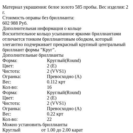
Материал украшения: белое золото 585 пробы. Вес изделия:
2
г.
Стоимость оправы без бриллианта:
602 988
Руб.
Дополнительная информация о кольце
Восхитительное кольцо усыпанное яркими бриллиантами
отличается тонким бриллиантовым ободком, который
элегантно подчеркивает прекрасный крупный центральный
бриллиант формы "Круг".
Дополнительные бриллианты
Форма:
Круглый(Round)
Цвет:
2 (E)
Чистота:
2 (VVS1)
Огранка:
Превосходно (А)
Вес:
0.112 крт
Кол-во:
16
Форма:
Круглый(Round)
Цвет:
2 (E)
Чистота:
2 (VVS1)
Огранка:
Превосходно (А)
Вес:
0.22 крт
Кол-во:
22
Можно установить бриллианты
Круглый
от 1.00 до 2.00 карат