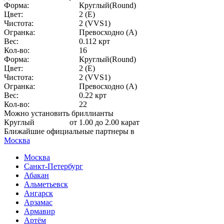
Форма:
Круглый(Round)
Цвет:
2 (E)
Чистота:
2 (VVS1)
Огранка:
Превосходно (А)
Вес:
0.112 крт
Кол-во:
16
Форма:
Круглый(Round)
Цвет:
2 (E)
Чистота:
2 (VVS1)
Огранка:
Превосходно (А)
Вес:
0.22 крт
Кол-во:
22
Можно установить бриллианты
Круглый
от 1.00 до 2.00 карат
Ближайшие официальные партнеры в
Москва
Москва
Санкт-Петербург
Абакан
Альметьевск
Ангарск
Арзамас
Армавир
Артём