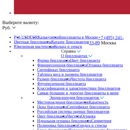
Выберите валюту:
Руб.
Руб.
USD
EUR
Калькулятор
Бриллианты в Москве
+7 (495) 241-
Цветные бриллианты
Каталог Бриллиантов
33-89
Москва
Ювелирная мастерская
Кольца и серьги
Справка
О бриллиантах
Форма бриллианта
Цвет бриллианта
Флюоресценция бриллианта
Огранка бриллианта
Сертификат бриллианта
Таблица веса и размера бриллиантов
Размер бриллианта
Чистота бриллианта
Флуоресценция бриллианта
Классификация и характеристики бриллиантов
Самые большие и дорогие бриллианты в мире
Энциклопедия бриллиантов
Месторождения бриллиантов
Каратность
Цена бриллианта
Сертификат бриллианта
Российская система оценки бриллиантов
Цвет бриллианта
Чистота
Огранка
Идеальная огранка бриллианта
Симметрия
Полировка бриллианта
Сердца и стрелы