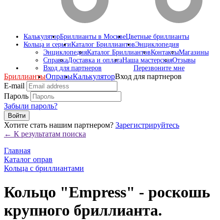
Калькулятор
Бриллианты в Москве
Цветные бриллианты
Кольца и серьги
Каталог Бриллиантов
Энциклопедия
Энциклопедия
Каталог Бриллиантов
Контакты
Магазины
Справка
Доставка и оплата
Наша мастерская
Отзывы
Вход для партнеров
Перезвоните мне
Бриллианты
Оправы
Калькулятор
Вход для партнеров
E-mail
Пароль
Забыли пароль?
Войти
Хотите стать нашим партнером?
Зарегистрируйтесь
← К результатам поиска
Главная
Каталог оправ
Кольца с бриллиантами
Кольцо "Empress" - роскошь
крупного бриллианта.