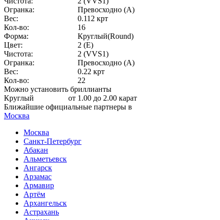
Чистота:
2 (VVS1)
Огранка:
Превосходно (А)
Вес:
0.112 крт
Кол-во:
16
Форма:
Круглый(Round)
Цвет:
2 (E)
Чистота:
2 (VVS1)
Огранка:
Превосходно (А)
Вес:
0.22 крт
Кол-во:
22
Можно установить бриллианты
Круглый
от 1.00 до 2.00 карат
Ближайшие официальные партнеры в
Москва
Москва
Санкт-Петербург
Абакан
Альметьевск
Ангарск
Арзамас
Армавир
Артём
Архангельск
Астрахань