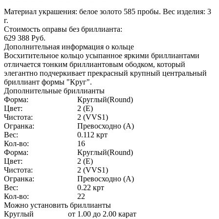
Материал украшения: белое золото 585 пробы. Вес изделия:
3
г.
Стоимость оправы без бриллианта:
629 388
Руб.
Дополнительная информация о кольце
Восхитительное кольцо усыпанное яркими бриллиантами
отличается тонким бриллиантовым ободком, который
элегантно подчеркивает прекрасный крупный центральный
бриллиант формы "Круг".
Дополнительные бриллианты
Форма:
Круглый(Round)
Цвет:
2 (E)
Чистота:
2 (VVS1)
Огранка:
Превосходно (А)
Вес:
0.112 крт
Кол-во:
16
Форма:
Круглый(Round)
Цвет:
2 (E)
Чистота:
2 (VVS1)
Огранка:
Превосходно (А)
Вес:
0.22 крт
Кол-во:
22
Можно установить бриллианты
Круглый
от 1.00 до 2.00 карат