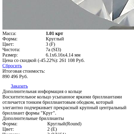
Масса:
1.01 крт
Форма:
Круглый
Цвет:
3 (F)
Чистота:
7a (SI3)
Размер:
6.1x6.16x4.14 мм
Цена со скидкой (-45.22%):
261 108
Руб.
Сбросить
Итоговая стоимость:
890 496
Руб.
Заказать
Дополнительная информация о кольце
Восхитительное кольцо усыпанное яркими бриллиантами
отличается тонким бриллиантовым ободком, который
элегантно подчеркивает прекрасный крупный центральный
бриллиант формы "Круг".
Дополнительные бриллианты
Форма:
Круглый(Round)
Цвет:
2 (E)