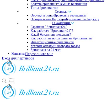
Блеск бриллианта
Пороки поверхности бриллианта
Калетта бриллианта
Темные включения
Типы бриллиантов
Сервисы
Отследить заказ
Проверить сертификат
Официальные Партнеры
Бриллиант по бюджету
О компании
Гарантии "Бриллиант24"
Как работает "Бриллиант24"?
Какой бриллиант покупать?
Как рассчитываются цены на бриллианты?
Инвестиционные бриллианты
Условия оплаты и возврата товара
Бриллиант за 24 часа
Контакты
Перезвоните мне
Вход для партнеров