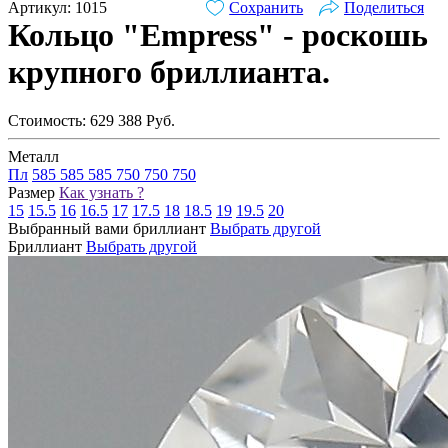
Артикул: 1015
Сохранить
Поделиться
Кольцо "Empress" - роскошь
крупного бриллианта.
Стоимость:
629 388
Руб.
Металл
Пл
585
585
585
750
750
750
Размер
Как узнать ?
15
15.5
16
16.5
17
17.5
18
18.5
19
19.5
20
Выбранный вами бриллиант
Выбрать другой
Бриллиант
Выбрать другой