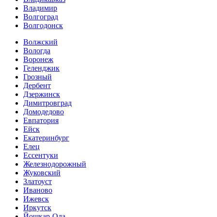
Владимир
Волгоград
Волгодонск
Волжский
Вологда
Воронеж
Геленджик
Грозный
Дербент
Дзержинск
Димитровград
Домодедово
Евпатория
Ейск
Екатеринбург
Елец
Ессентуки
Железнодорожный
Жуковский
Златоуст
Иваново
Ижевск
Иркутск
Йошкар-Ола