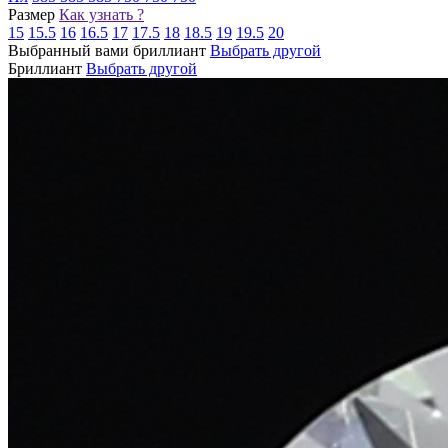
Размер
Как узнать ?
15
15.5
16
16.5
17
17.5
18
18.5
19
19.5
20
Выбранный вами бриллиант
Выбрать другой
Бриллиант
Выбрать другой