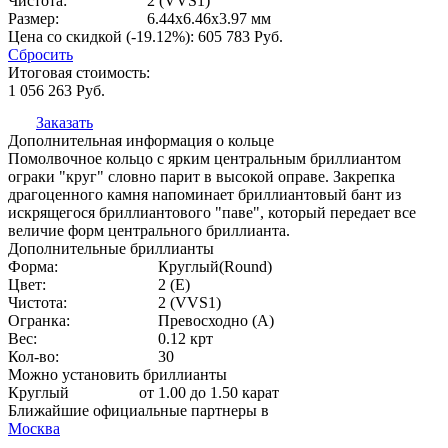
Чистота:
2 (VVS1)
Размер:
6.44x6.46x3.97 мм
Цена со скидкой (-19.12%):
605 783
Руб.
Сбросить
Итоговая стоимость:
1 056 263
Руб.
Заказать
Дополнительная информация о кольце
Помолвочное кольцо с ярким центральным бриллиантом
ограки "круг" словно парит в высокой оправе. Закрепка
драгоценного камня напоминает бриллиантовый бант из
искрящегося бриллиантового "паве", который передает все
величие форм центрального бриллианта.
Дополнительные бриллианты
Форма:
Круглый(Round)
Цвет:
2 (E)
Чистота:
2 (VVS1)
Огранка:
Превосходно (А)
Вес:
0.12 крт
Кол-во:
30
Можно установить бриллианты
Круглый
от 1.00 до 1.50 карат
Ближайшие официальные партнеры в
Москва