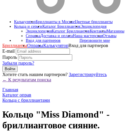
Калькулятор
Бриллианты в Москве
Цветные бриллианты
Кольца и серьги
Каталог Бриллиантов
Энциклопедия
Энциклопедия
Каталог Бриллиантов
Контакты
Магазины
Справка
Доставка и оплата
Наша мастерская
Отзывы
Вход для партнеров
Перезвоните мне
Бриллианты
Оправы
Калькулятор
Вход для партнеров
E-mail
Пароль
Забыли пароль?
Войти
Хотите стать нашим партнером?
Зарегистрируйтесь
← К результатам поиска
Главная
Каталог оправ
Кольца с бриллиантами
Кольцо "Miss Diamond" -
бриллиантовое сияние.