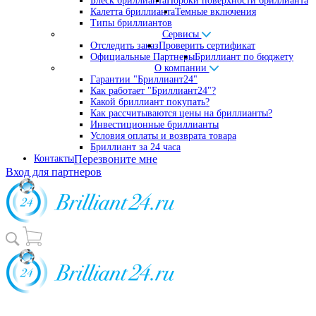
Блеск бриллианта
Пороки поверхности бриллианта
Калетта бриллианта
Темные включения
Типы бриллиантов
Сервисы
Отследить заказ
Проверить сертификат
Официальные Партнеры
Бриллиант по бюджету
О компании
Гарантии "Бриллиант24"
Как работает "Бриллиант24"?
Какой бриллиант покупать?
Как рассчитываются цены на бриллианты?
Инвестиционные бриллианты
Условия оплаты и возврата товара
Бриллиант за 24 часа
Контакты
Перезвоните мне
Вход для партнеров