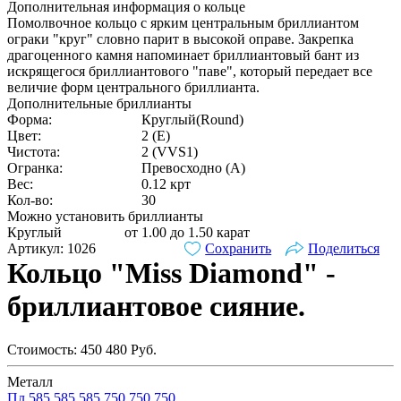
Дополнительная информация о кольце
Помолвочное кольцо с ярким центральным бриллиантом
ограки "круг" словно парит в высокой оправе. Закрепка
драгоценного камня напоминает бриллиантовый бант из
искрящегося бриллиантового "паве", который передает все
величие форм центрального бриллианта.
Дополнительные бриллианты
Форма:
Круглый(Round)
Цвет:
2 (E)
Чистота:
2 (VVS1)
Огранка:
Превосходно (А)
Вес:
0.12 крт
Кол-во:
30
Можно установить бриллианты
Круглый
от 1.00 до 1.50 карат
Артикул: 1026
Сохранить
Поделиться
Кольцо "Miss Diamond" -
бриллиантовое сияние.
Стоимость:
450 480
Руб.
Металл
Пл
585
585
585
750
750
750