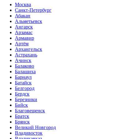
Москва
Санкт-Петербург
Абакан
Альметьевск
Ангарск
Арзамас
Армавир
Артём
Архангельск
Астрахань
Ачинск
Балаково
Балашиха
Барнаул
Батайск
Белгород
Бердск
Березники
Бийск
Благовещенск
Братск
Брянск
Великий Новгород
Владивосток
Владикавказ