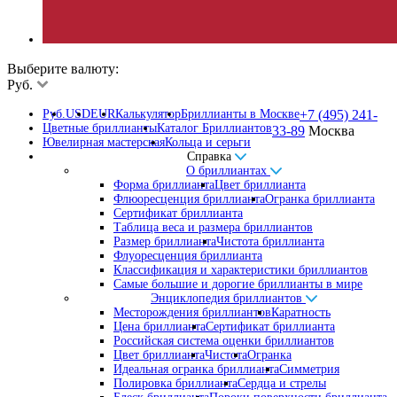
Выберите валюту:
Руб.
Руб.
USD
EUR
Калькулятор
Бриллианты в Москве
+7 (495) 241-
Цветные бриллианты
Каталог Бриллиантов
33-89
Москва
Ювелирная мастерская
Кольца и серьги
Справка
О бриллиантах
Форма бриллианта
Цвет бриллианта
Флюоресценция бриллианта
Огранка бриллианта
Сертификат бриллианта
Таблица веса и размера бриллиантов
Размер бриллианта
Чистота бриллианта
Флуоресценция бриллианта
Классификация и характеристики бриллиантов
Самые большие и дорогие бриллианты в мире
Энциклопедия бриллиантов
Месторождения бриллиантов
Каратность
Цена бриллианта
Сертификат бриллианта
Российская система оценки бриллиантов
Цвет бриллианта
Чистота
Огранка
Идеальная огранка бриллианта
Симметрия
Полировка бриллианта
Сердца и стрелы