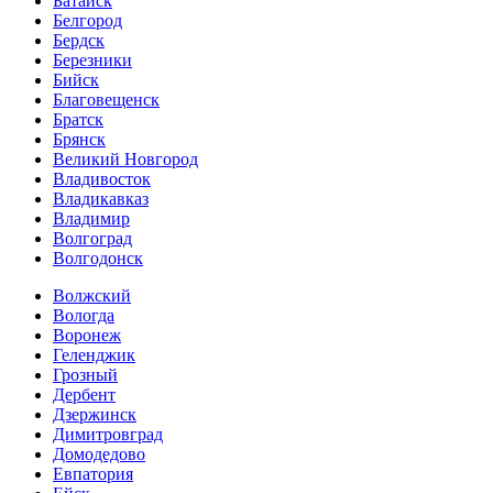
Батайск
Белгород
Бердск
Березники
Бийск
Благовещенск
Братск
Брянск
Великий Новгород
Владивосток
Владикавказ
Владимир
Волгоград
Волгодонск
Волжский
Вологда
Воронеж
Геленджик
Грозный
Дербент
Дзержинск
Димитровград
Домодедово
Евпатория