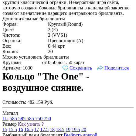
круглой классической огранки. Невероятная игра света,
которую создают боковые бриллианты в канальной закрепке
создают впечатление парящего центрального бриллианта.
Дополнительные бриллианты
Форма:
Круглый(Round)
Цвет:
2 (E)
Чистота:
2 (VVS1)
Огранка:
Превосходно (А)
Вес:
0.44 крт
Кол-во:
20
Можно установить бриллианты
Круглый
от 0.50 до 1.50 карат
Артикул: 1030
Сохранить
Поделиться
Кольцо "The One" -
воздушное сияние.
Стоимость:
482 159
Руб.
Металл
Пл
585
585
585
750
750
Размер
Как узнать ?
15
15.5
16
16.5
17
17.5
18
18.5
19
19.5
20
Выбранный вами бриллиант
Выбрать другой