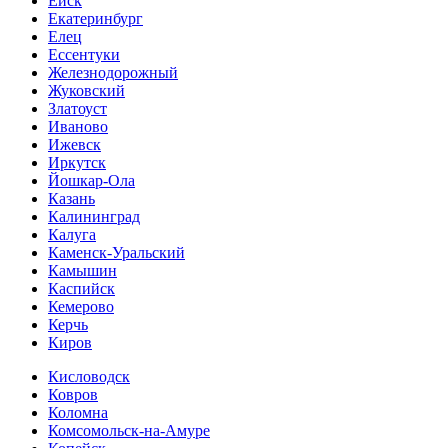
Ейск
Екатеринбург
Елец
Ессентуки
Железнодорожный
Жуковский
Златоуст
Иваново
Ижевск
Иркутск
Йошкар-Ола
Казань
Калининград
Калуга
Каменск-Уральский
Камышин
Каспийск
Кемерово
Керчь
Киров
Кисловодск
Ковров
Коломна
Комсомольск-на-Амуре