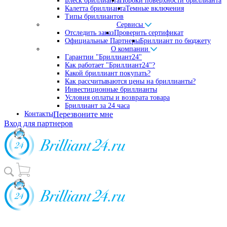
Блеск бриллианта
Пороки поверхности бриллианта
Калетта бриллианта
Темные включения
Типы бриллиантов
Сервисы
Отследить заказ
Проверить сертификат
Официальные Партнеры
Бриллиант по бюджету
О компании
Гарантии "Бриллиант24"
Как работает "Бриллиант24"?
Какой бриллиант покупать?
Как рассчитываются цены на бриллианты?
Инвестиционные бриллианты
Условия оплаты и возврата товара
Бриллиант за 24 часа
Контакты
Перезвоните мне
Вход для партнеров