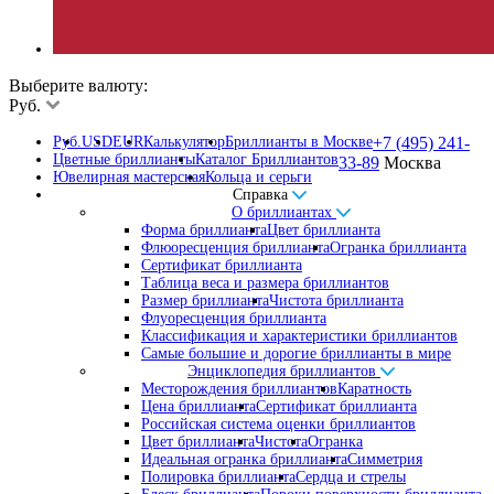
Выберите валюту:
Руб.
Руб.
USD
EUR
Калькулятор
Бриллианты в Москве
+7 (495) 241-
Цветные бриллианты
Каталог Бриллиантов
33-89
Москва
Ювелирная мастерская
Кольца и серьги
Справка
О бриллиантах
Форма бриллианта
Цвет бриллианта
Флюоресценция бриллианта
Огранка бриллианта
Сертификат бриллианта
Таблица веса и размера бриллиантов
Размер бриллианта
Чистота бриллианта
Флуоресценция бриллианта
Классификация и характеристики бриллиантов
Самые большие и дорогие бриллианты в мире
Энциклопедия бриллиантов
Месторождения бриллиантов
Каратность
Цена бриллианта
Сертификат бриллианта
Российская система оценки бриллиантов
Цвет бриллианта
Чистота
Огранка
Идеальная огранка бриллианта
Симметрия
Полировка бриллианта
Сердца и стрелы