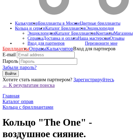
Калькулятор
Бриллианты в Москве
Цветные бриллианты
Кольца и серьги
Каталог Бриллиантов
Энциклопедия
Энциклопедия
Каталог Бриллиантов
Контакты
Магазины
Справка
Доставка и оплата
Наша мастерская
Отзывы
Вход для партнеров
Перезвоните мне
Бриллианты
Оправы
Калькулятор
Вход для партнеров
E-mail
Пароль
Забыли пароль?
Войти
Хотите стать нашим партнером?
Зарегистрируйтесь
← К результатам поиска
Главная
Каталог оправ
Кольца с бриллиантами
Кольцо "The One" -
воздушное сияние.