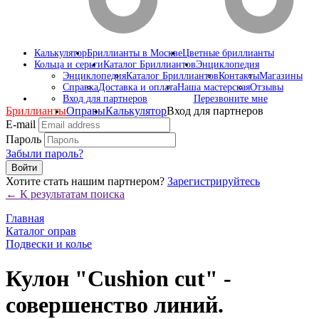
Калькулятор
Бриллианты в Москве
Цветные бриллианты
Кольца и серьги
Каталог Бриллиантов
Энциклопедия
Энциклопедия
Каталог Бриллиантов
Контакты
Магазины
Справка
Доставка и оплата
Наша мастерская
Отзывы
Вход для партнеров
Перезвоните мне
Бриллианты
Оправы
Калькулятор
Вход для партнеров
E-mail
Пароль
Забыли пароль?
Войти
Хотите стать нашим партнером?
Зарегистрируйтесь
← К результатам поиска
Главная
Каталог оправ
Подвески и колье
Кулон "Cushion cut" -
совершенство линий.