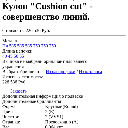
Кулон "Cushion cut" -
совершенство линий.
Стоимость:
226 536
Руб.
Металл
Пл
585
585
585
750
750
750
Длина цепочки
40
45
50
55
Вы пока не выбрали бриллиант для вашего
украшения
Выбрать бриллиант :
Из распродажи
/
Из каталога
Итоговая стоимость:
226 536
Руб.
Заказать
Дополнительная информация о подвеске
Дополнительные бриллианты
Форма:
Круглый(Round)
Цвет:
2 (E)
Чистота:
2 (VVS1)
Огранка:
Превосходно (А)
Вес:
0.064 крт