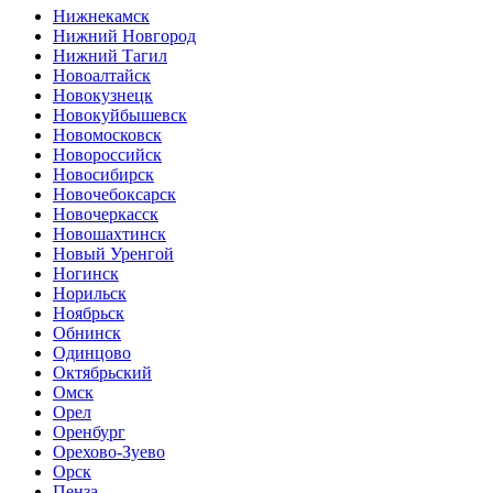
Нижнекамск
Нижний Новгород
Нижний Тагил
Новоалтайск
Новокузнецк
Новокуйбышевск
Новомосковск
Новороссийск
Новосибирск
Новочебоксарск
Новочеркасск
Новошахтинск
Новый Уренгой
Ногинск
Норильск
Ноябрьск
Обнинск
Одинцово
Октябрьский
Омск
Орел
Оренбург
Орехово-Зуево
Орск
Пенза