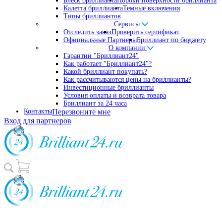
Блеск бриллианта
Пороки поверхности бриллианта
Калетта бриллианта
Темные включения
Типы бриллиантов
Сервисы
Отследить заказ
Проверить сертификат
Официальные Партнеры
Бриллиант по бюджету
О компании
Гарантии "Бриллиант24"
Как работает "Бриллиант24"?
Какой бриллиант покупать?
Как рассчитываются цены на бриллианты?
Инвестиционные бриллианты
Условия оплаты и возврата товара
Бриллиант за 24 часа
Контакты
Перезвоните мне
Вход для партнеров