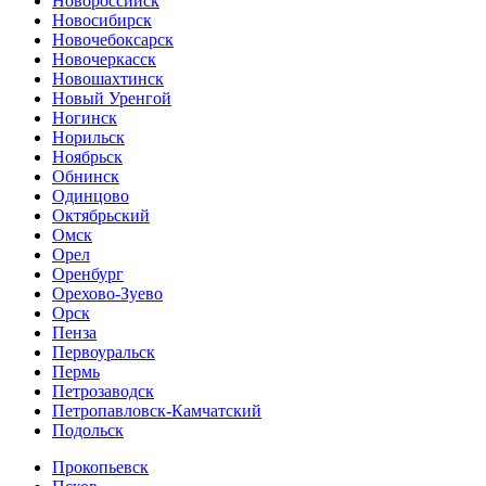
Новороссийск
Новосибирск
Новочебоксарск
Новочеркасск
Новошахтинск
Новый Уренгой
Ногинск
Норильск
Ноябрьск
Обнинск
Одинцово
Октябрьский
Омск
Орел
Оренбург
Орехово-Зуево
Орск
Пенза
Первоуральск
Пермь
Петрозаводск
Петропавловск-Камчатский
Подольск
Прокопьевск