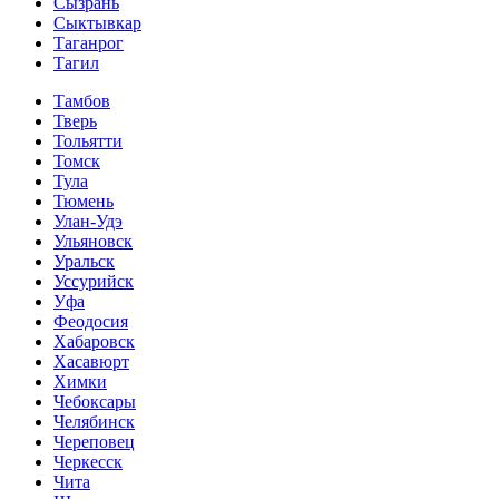
Сызрань
Сыктывкар
Таганрог
Тагил
Тамбов
Тверь
Тольятти
Томск
Тула
Тюмень
Улан-Удэ
Ульяновск
Уральск
Уссурийск
Уфа
Феодосия
Хабаровск
Хасавюрт
Химки
Чебоксары
Челябинск
Череповец
Черкесск
Чита