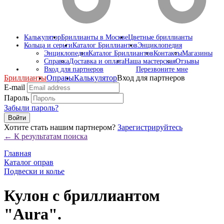
Калькулятор
Бриллианты в Москве
Цветные бриллианты
Кольца и серьги
Каталог Бриллиантов
Энциклопедия
Энциклопедия
Каталог Бриллиантов
Контакты
Магазины
Справка
Доставка и оплата
Наша мастерская
Отзывы
Вход для партнеров
Перезвоните мне
Бриллианты
Оправы
Калькулятор
Вход для партнеров
E-mail
Пароль
Забыли пароль?
Войти
Хотите стать нашим партнером?
Зарегистрируйтесь
← К результатам поиска
Главная
Каталог оправ
Подвески и колье
Кулон с бриллиантом
"Aura".