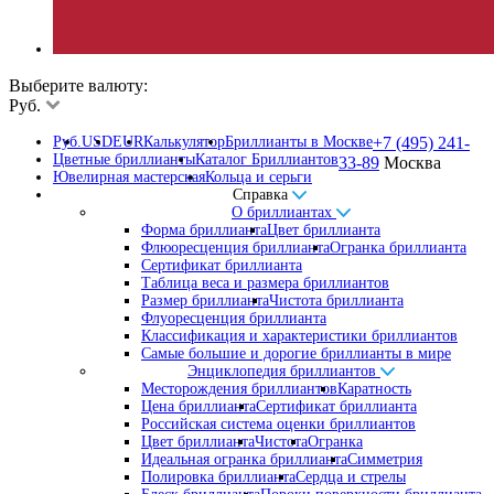
Выберите валюту:
Руб.
Руб.
USD
EUR
Калькулятор
Бриллианты в Москве
+7 (495) 241-
Цветные бриллианты
Каталог Бриллиантов
33-89
Москва
Ювелирная мастерская
Кольца и серьги
Справка
О бриллиантах
Форма бриллианта
Цвет бриллианта
Флюоресценция бриллианта
Огранка бриллианта
Сертификат бриллианта
Таблица веса и размера бриллиантов
Размер бриллианта
Чистота бриллианта
Флуоресценция бриллианта
Классификация и характеристики бриллиантов
Самые большие и дорогие бриллианты в мире
Энциклопедия бриллиантов
Месторождения бриллиантов
Каратность
Цена бриллианта
Сертификат бриллианта
Российская система оценки бриллиантов
Цвет бриллианта
Чистота
Огранка
Идеальная огранка бриллианта
Симметрия
Полировка бриллианта
Сердца и стрелы