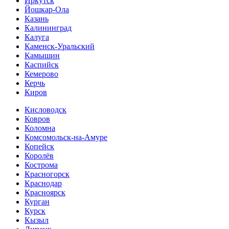
Иркутск
Йошкар-Ола
Казань
Калининград
Калуга
Каменск-Уральский
Камышин
Каспийск
Кемерово
Керчь
Киров
Кисловодск
Ковров
Коломна
Комсомольск-на-Амуре
Копейск
Королёв
Кострома
Красногорск
Краснодар
Красноярск
Курган
Курск
Кызыл