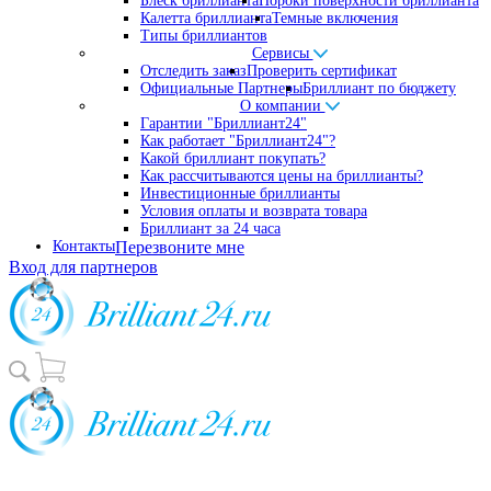
Блеск бриллианта
Пороки поверхности бриллианта
Калетта бриллианта
Темные включения
Типы бриллиантов
Сервисы
Отследить заказ
Проверить сертификат
Официальные Партнеры
Бриллиант по бюджету
О компании
Гарантии "Бриллиант24"
Как работает "Бриллиант24"?
Какой бриллиант покупать?
Как рассчитываются цены на бриллианты?
Инвестиционные бриллианты
Условия оплаты и возврата товара
Бриллиант за 24 часа
Контакты
Перезвоните мне
Вход для партнеров