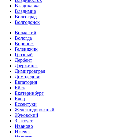
Владивосток
Владикавказ
Владимир
Волгоград
Волгодонск
Волжский
Вологда
Воронеж
Геленджик
Грозный
Дербент
Дзержинск
Димитровград
Домодедово
Евпатория
Ейск
Екатеринбург
Елец
Ессентуки
Железнодорожный
Жуковский
Златоуст
Иваново
Ижевск