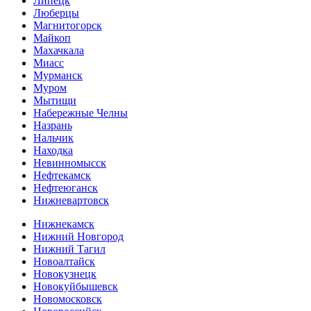
Липецк
Люберцы
Магнитогорск
Майкоп
Махачкала
Миасс
Мурманск
Муром
Мытищи
Набережные Челны
Назрань
Нальчик
Находка
Невинномысск
Нефтекамск
Нефтеюганск
Нижневартовск
Нижнекамск
Нижний Новгород
Нижний Тагил
Новоалтайск
Новокузнецк
Новокуйбышевск
Новомосковск