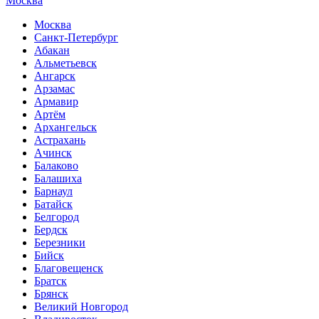
Москва
Москва
Санкт-Петербург
Абакан
Альметьевск
Ангарск
Арзамас
Армавир
Артём
Архангельск
Астрахань
Ачинск
Балаково
Балашиха
Барнаул
Батайск
Белгород
Бердск
Березники
Бийск
Благовещенск
Братск
Брянск
Великий Новгород