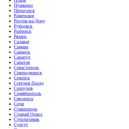
Псков
Пушкино
Пятигорск
Раменское
Ростов-на-Дону
Рубцовск
Рыбинск
Рязань
Салават
Самара
Саранск
Сарапул
Саратов
Севастополь
Северодвинск
Северск
Сергиев Посад
Серпухов
Симферополь
Смоленск
Сочи
Ставрополь
Старый Оскол
Стерлитамак
Сургут