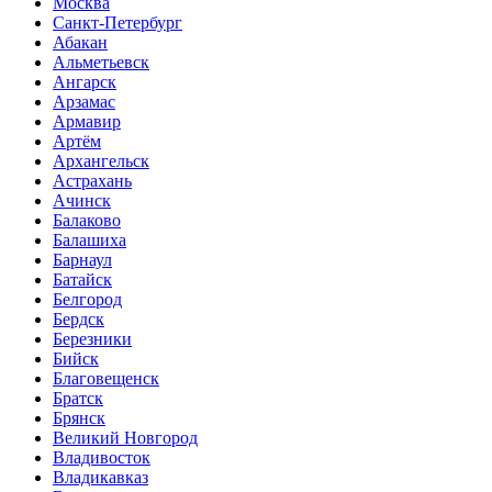
Москва
Санкт-Петербург
Абакан
Альметьевск
Ангарск
Арзамас
Армавир
Артём
Архангельск
Астрахань
Ачинск
Балаково
Балашиха
Барнаул
Батайск
Белгород
Бердск
Березники
Бийск
Благовещенск
Братск
Брянск
Великий Новгород
Владивосток
Владикавказ