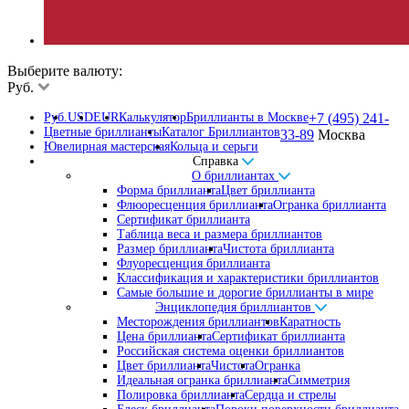
Выберите валюту:
Руб.
Руб.
USD
EUR
Калькулятор
Бриллианты в Москве
+7 (495) 241-
Цветные бриллианты
Каталог Бриллиантов
33-89
Москва
Ювелирная мастерская
Кольца и серьги
Справка
О бриллиантах
Форма бриллианта
Цвет бриллианта
Флюоресценция бриллианта
Огранка бриллианта
Сертификат бриллианта
Таблица веса и размера бриллиантов
Размер бриллианта
Чистота бриллианта
Флуоресценция бриллианта
Классификация и характеристики бриллиантов
Самые большие и дорогие бриллианты в мире
Энциклопедия бриллиантов
Месторождения бриллиантов
Каратность
Цена бриллианта
Сертификат бриллианта
Российская система оценки бриллиантов
Цвет бриллианта
Чистота
Огранка
Идеальная огранка бриллианта
Симметрия
Полировка бриллианта
Сердца и стрелы