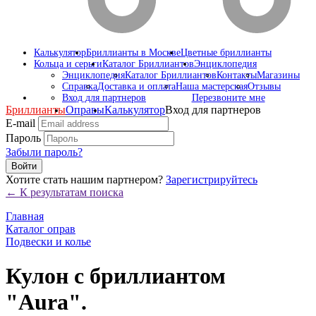
Калькулятор
Бриллианты в Москве
Цветные бриллианты
Кольца и серьги
Каталог Бриллиантов
Энциклопедия
Энциклопедия
Каталог Бриллиантов
Контакты
Магазины
Справка
Доставка и оплата
Наша мастерская
Отзывы
Вход для партнеров
Перезвоните мне
Бриллианты
Оправы
Калькулятор
Вход для партнеров
E-mail
Пароль
Забыли пароль?
Войти
Хотите стать нашим партнером?
Зарегистрируйтесь
← К результатам поиска
Главная
Каталог оправ
Подвески и колье
Кулон с бриллиантом
"Aura".