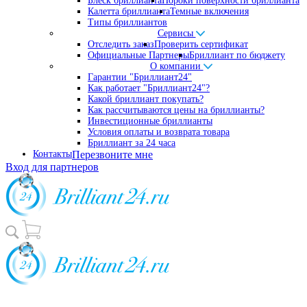
Блеск бриллианта
Пороки поверхности бриллианта
Калетта бриллианта
Темные включения
Типы бриллиантов
Сервисы
Отследить заказ
Проверить сертификат
Официальные Партнеры
Бриллиант по бюджету
О компании
Гарантии "Бриллиант24"
Как работает "Бриллиант24"?
Какой бриллиант покупать?
Как рассчитываются цены на бриллианты?
Инвестиционные бриллианты
Условия оплаты и возврата товара
Бриллиант за 24 часа
Контакты
Перезвоните мне
Вход для партнеров