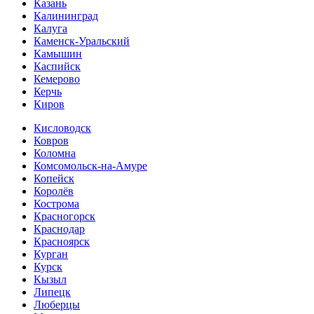
Казань
Калининград
Калуга
Каменск-Уральский
Камышин
Каспийск
Кемерово
Керчь
Киров
Кисловодск
Ковров
Коломна
Комсомольск-на-Амуре
Копейск
Королёв
Кострома
Красногорск
Краснодар
Красноярск
Курган
Курск
Кызыл
Липецк
Люберцы