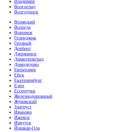
Владимир
Волгоград
Волгодонск
Волжский
Вологда
Воронеж
Геленджик
Грозный
Дербент
Дзержинск
Димитровград
Домодедово
Евпатория
Ейск
Екатеринбург
Елец
Ессентуки
Железнодорожный
Жуковский
Златоуст
Иваново
Ижевск
Иркутск
Йошкар-Ола