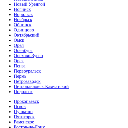
Новый Уренгой
Ногинск
Норильск
Ноябрьск
Обнинск
Одинцово
Октябрьский
Омск
Орел
Оренбург
Орехово-Зуево
Орск
Пенза
Первоуральск
Пермь
Петрозаводск
Петропавловск-Камчатский
Подольск
Прокопьевск
Псков
Пушкино
Пятигорск
Раменское
Ростов-на-Дону