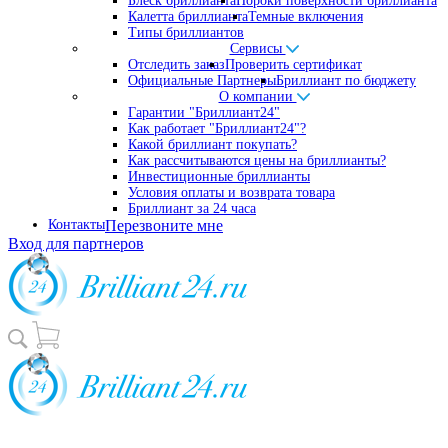
Блеск бриллианта
Пороки поверхности бриллианта
Калетта бриллианта
Темные включения
Типы бриллиантов
Сервисы
Отследить заказ
Проверить сертификат
Официальные Партнеры
Бриллиант по бюджету
О компании
Гарантии "Бриллиант24"
Как работает "Бриллиант24"?
Какой бриллиант покупать?
Как рассчитываются цены на бриллианты?
Инвестиционные бриллианты
Условия оплаты и возврата товара
Бриллиант за 24 часа
Контакты
Перезвоните мне
Вход для партнеров