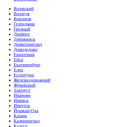
Волжский
Вологда
Воронеж
Геленджик
Грозный
Дербент
Дзержинск
Димитровград
Домодедово
Евпатория
Ейск
Екатеринбург
Елец
Ессентуки
Железнодорожный
Жуковский
Златоуст
Иваново
Ижевск
Иркутск
Йошкар-Ола
Казань
Калининград
Калуга