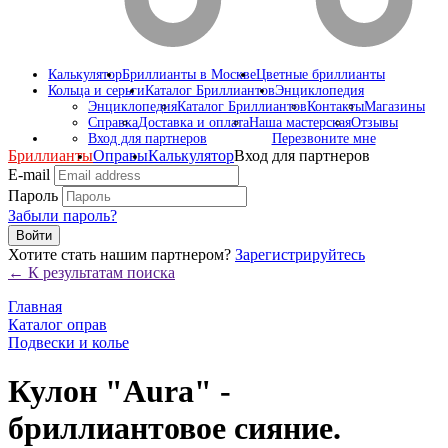
Калькулятор
Бриллианты в Москве
Цветные бриллианты
Кольца и серьги
Каталог Бриллиантов
Энциклопедия
Энциклопедия
Каталог Бриллиантов
Контакты
Магазины
Справка
Доставка и оплата
Наша мастерская
Отзывы
Вход для партнеров
Перезвоните мне
Бриллианты
Оправы
Калькулятор
Вход для партнеров
E-mail
Пароль
Забыли пароль?
Войти
Хотите стать нашим партнером?
Зарегистрируйтесь
← К результатам поиска
Главная
Каталог оправ
Подвески и колье
Кулон "Aura" -
бриллиантовое сияние.