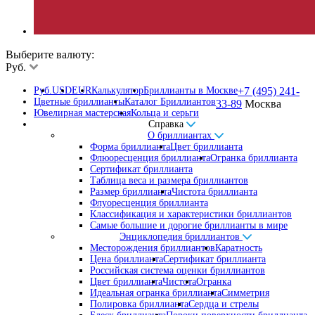
Выберите валюту:
Руб.
Руб.
USD
EUR
Калькулятор
Бриллианты в Москве
+7 (495) 241-
Цветные бриллианты
Каталог Бриллиантов
33-89
Москва
Ювелирная мастерская
Кольца и серьги
Справка
О бриллиантах
Форма бриллианта
Цвет бриллианта
Флюоресценция бриллианта
Огранка бриллианта
Сертификат бриллианта
Таблица веса и размера бриллиантов
Размер бриллианта
Чистота бриллианта
Флуоресценция бриллианта
Классификация и характеристики бриллиантов
Самые большие и дорогие бриллианты в мире
Энциклопедия бриллиантов
Месторождения бриллиантов
Каратность
Цена бриллианта
Сертификат бриллианта
Российская система оценки бриллиантов
Цвет бриллианта
Чистота
Огранка
Идеальная огранка бриллианта
Симметрия
Полировка бриллианта
Сердца и стрелы