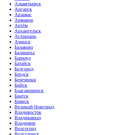
Альметьевск
Ангарск
Арзамас
Армавир
Артём
Архангельск
Астрахань
Ачинск
Балаково
Балашиха
Барнаул
Батайск
Белгород
Бердск
Березники
Бийск
Благовещенск
Братск
Брянск
Великий Новгород
Владивосток
Владикавказ
Владимир
Волгоград
Волгодонск