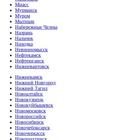
Миасс
Мурманск
Муром
Мытищи
Набережные Челны
Назрань
Нальчик
Находка
Невинномысск
Нефтекамск
Нефтеюганск
Нижневартовск
Нижнекамск
Нижний Новгород
Нижний Тагил
Новоалтайск
Новокузнецк
Новокуйбышевск
Новомосковск
Новороссийск
Новосибирск
Новочебоксарск
Новочеркасск
Новошахтинск