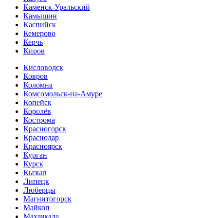
Каменск-Уральский
Камышин
Каспийск
Кемерово
Керчь
Киров
Кисловодск
Ковров
Коломна
Комсомольск-на-Амуре
Копейск
Королёв
Кострома
Красногорск
Краснодар
Красноярск
Курган
Курск
Кызыл
Липецк
Люберцы
Магнитогорск
Майкоп
Махачкала