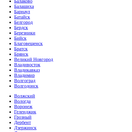
Балаково
Балашиха
Барнаул
Батайск
Белгород
Бердск
Березники
Бийск
Благовещенск
Братск
Брянск
Великий Новгород
Владивосток
Владикавказ
Владимир
Волгоград
Волгодонск
Волжский
Вологда
Воронеж
Геленджик
Грозный
Дербент
Дзержинск