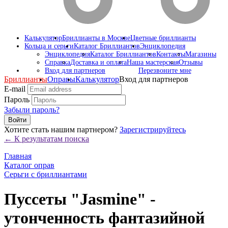
Калькулятор
Бриллианты в Москве
Цветные бриллианты
Кольца и серьги
Каталог Бриллиантов
Энциклопедия
Энциклопедия
Каталог Бриллиантов
Контакты
Магазины
Справка
Доставка и оплата
Наша мастерская
Отзывы
Вход для партнеров
Перезвоните мне
Бриллианты
Оправы
Калькулятор
Вход для партнеров
E-mail
Пароль
Забыли пароль?
Войти
Хотите стать нашим партнером?
Зарегистрируйтесь
← К результатам поиска
Главная
Каталог оправ
Серьги с бриллиантами
Пуссеты "Jasmine" -
утонченность фантазийной