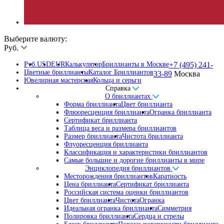
Выберите валюту:
Руб.
Руб.
USD
EUR
Калькулятор
Бриллианты в Москве
+7 (495) 241-
Цветные бриллианты
Каталог Бриллиантов
33-89
Москва
Ювелирная мастерская
Кольца и серьги
Справка
О бриллиантах
Форма бриллианта
Цвет бриллианта
Флюоресценция бриллианта
Огранка бриллианта
Сертификат бриллианта
Таблица веса и размера бриллиантов
Размер бриллианта
Чистота бриллианта
Флуоресценция бриллианта
Классификация и характеристики бриллиантов
Самые большие и дорогие бриллианты в мире
Энциклопедия бриллиантов
Месторождения бриллиантов
Каратность
Цена бриллианта
Сертификат бриллианта
Российская система оценки бриллиантов
Цвет бриллианта
Чистота
Огранка
Идеальная огранка бриллианта
Симметрия
Полировка бриллианта
Сердца и стрелы