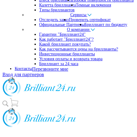
Блеск бриллианта
Пороки поверхности бриллианта
Калетта бриллианта
Темные включения
Типы бриллиантов
Сервисы
Отследить заказ
Проверить сертификат
Официальные Партнеры
Бриллиант по бюджету
О компании
Гарантии "Бриллиант24"
Как работает "Бриллиант24"?
Какой бриллиант покупать?
Как рассчитываются цены на бриллианты?
Инвестиционные бриллианты
Условия оплаты и возврата товара
Бриллиант за 24 часа
Контакты
Перезвоните мне
Вход для партнеров