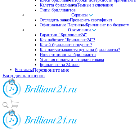
Блеск бриллианта
Пороки поверхности бриллианта
Калетта бриллианта
Темные включения
Типы бриллиантов
Сервисы
Отследить заказ
Проверить сертификат
Официальные Партнеры
Бриллиант по бюджету
О компании
Гарантии "Бриллиант24"
Как работает "Бриллиант24"?
Какой бриллиант покупать?
Как рассчитываются цены на бриллианты?
Инвестиционные бриллианты
Условия оплаты и возврата товара
Бриллиант за 24 часа
Контакты
Перезвоните мне
Вход для партнеров