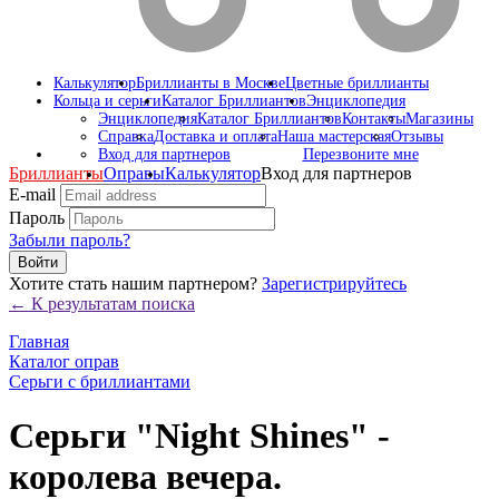
Калькулятор
Бриллианты в Москве
Цветные бриллианты
Кольца и серьги
Каталог Бриллиантов
Энциклопедия
Энциклопедия
Каталог Бриллиантов
Контакты
Магазины
Справка
Доставка и оплата
Наша мастерская
Отзывы
Вход для партнеров
Перезвоните мне
Бриллианты
Оправы
Калькулятор
Вход для партнеров
E-mail
Пароль
Забыли пароль?
Войти
Хотите стать нашим партнером?
Зарегистрируйтесь
← К результатам поиска
Главная
Каталог оправ
Серьги с бриллиантами
Серьги "Night Shines" -
королева вечера.