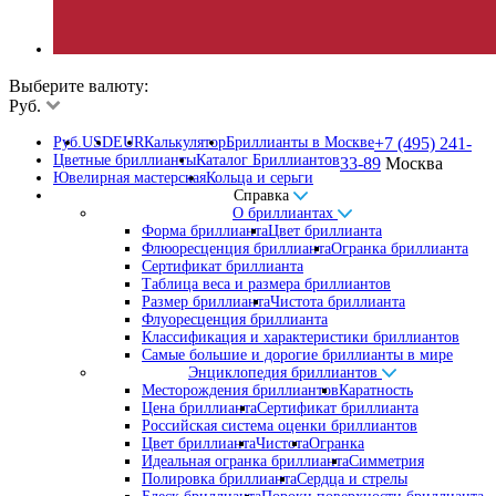
Выберите валюту:
Руб.
Руб.
USD
EUR
Калькулятор
Бриллианты в Москве
+7 (495) 241-
Цветные бриллианты
Каталог Бриллиантов
33-89
Москва
Ювелирная мастерская
Кольца и серьги
Справка
О бриллиантах
Форма бриллианта
Цвет бриллианта
Флюоресценция бриллианта
Огранка бриллианта
Сертификат бриллианта
Таблица веса и размера бриллиантов
Размер бриллианта
Чистота бриллианта
Флуоресценция бриллианта
Классификация и характеристики бриллиантов
Самые большие и дорогие бриллианты в мире
Энциклопедия бриллиантов
Месторождения бриллиантов
Каратность
Цена бриллианта
Сертификат бриллианта
Российская система оценки бриллиантов
Цвет бриллианта
Чистота
Огранка
Идеальная огранка бриллианта
Симметрия
Полировка бриллианта
Сердца и стрелы