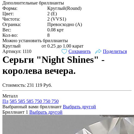
Дополнительные бриллианты
Форма:
Круглый(Round)
Цвет:
2 (E)
Чистота:
2 (VVS1)
Огранка:
Превосходно (А)
Вес:
0.08 крт
Кол-во:
8
Можно установить бриллианты
Круглый
от 0.25 до 1.00 карат
Артикул: 1110
Сохранить
Поделиться
Серьги "Night Shines" -
королева вечера.
Стоимость:
231 119
Руб.
Металл
Пл
585
585
585
750
750
750
Выбранный вами бриллиант
Выбрать другой
Бриллиант 1
Выбрать другой