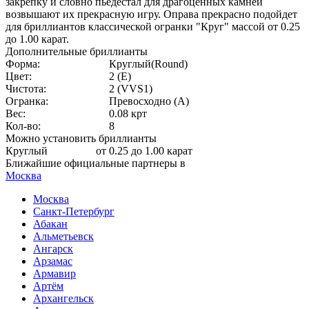
закрепку и словно пьедестал для драгоценных камней
возвышают их прекрасную игру. Оправа прекрасно подойдет
для бриллиантов классической огранки "Круг" массой от 0.25
до 1.00 карат.
Дополнительные бриллианты
Форма:
Круглый(Round)
Цвет:
2 (E)
Чистота:
2 (VVS1)
Огранка:
Превосходно (А)
Вес:
0.08 крт
Кол-во:
8
Можно установить бриллианты
Круглый
от 0.25 до 1.00 карат
Ближайшие официальные партнеры в
Москва
Москва
Санкт-Петербург
Абакан
Альметьевск
Ангарск
Арзамас
Армавир
Артём
Архангельск