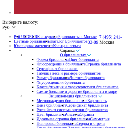
Выберите валюту:
Руб.
Руб.
USD
EUR
Калькулятор
Бриллианты в Москве
+7 (495) 241-
Цветные бриллианты
Каталог Бриллиантов
33-89
Москва
Ювелирная мастерская
Кольца и серьги
Справка
О бриллиантах
Форма бриллианта
Цвет бриллианта
Флюоресценция бриллианта
Огранка бриллианта
Сертификат бриллианта
Таблица веса и размера бриллиантов
Размер бриллианта
Чистота бриллианта
Флуоресценция бриллианта
Классификация и характеристики бриллиантов
Самые большие и дорогие бриллианты в мире
Энциклопедия бриллиантов
Месторождения бриллиантов
Каратность
Цена бриллианта
Сертификат бриллианта
Российская система оценки бриллиантов
Цвет бриллианта
Чистота
Огранка
Идеальная огранка бриллианта
Симметрия
Полировка бриллианта
Сердца и стрелы