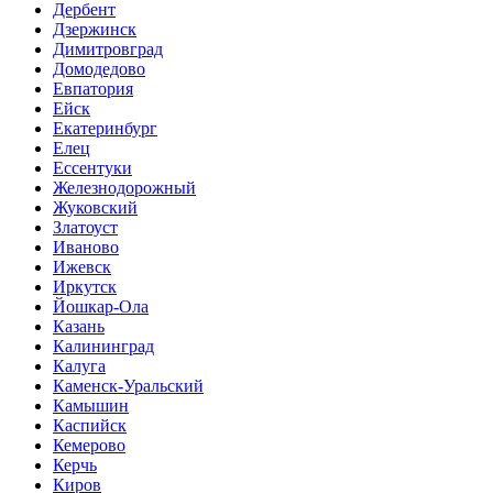
Дербент
Дзержинск
Димитровград
Домодедово
Евпатория
Ейск
Екатеринбург
Елец
Ессентуки
Железнодорожный
Жуковский
Златоуст
Иваново
Ижевск
Иркутск
Йошкар-Ола
Казань
Калининград
Калуга
Каменск-Уральский
Камышин
Каспийск
Кемерово
Керчь
Киров