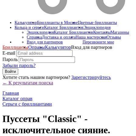
Калькулятор
Бриллианты в Москве
Цветные бриллианты
Кольца и серьги
Каталог Бриллиантов
Энциклопедия
Энциклопедия
Каталог Бриллиантов
Контакты
Магазины
Справка
Доставка и оплата
Наша мастерская
Отзывы
Вход для партнеров
Перезвоните мне
Бриллианты
Оправы
Калькулятор
Вход для партнеров
E-mail
Пароль
Забыли пароль?
Войти
Хотите стать нашим партнером?
Зарегистрируйтесь
← К результатам поиска
Главная
Каталог оправ
Серьги с бриллиантами
Пуссеты "Classic" -
исключительное сияние.