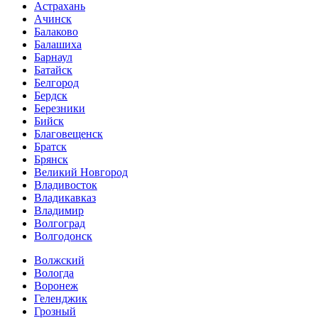
Астрахань
Ачинск
Балаково
Балашиха
Барнаул
Батайск
Белгород
Бердск
Березники
Бийск
Благовещенск
Братск
Брянск
Великий Новгород
Владивосток
Владикавказ
Владимир
Волгоград
Волгодонск
Волжский
Вологда
Воронеж
Геленджик
Грозный