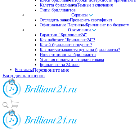
Блеск бриллианта
Пороки поверхности бриллианта
Калетта бриллианта
Темные включения
Типы бриллиантов
Сервисы
Отследить заказ
Проверить сертификат
Официальные Партнеры
Бриллиант по бюджету
О компании
Гарантии "Бриллиант24"
Как работает "Бриллиант24"?
Какой бриллиант покупать?
Как рассчитываются цены на бриллианты?
Инвестиционные бриллианты
Условия оплаты и возврата товара
Бриллиант за 24 часа
Контакты
Перезвоните мне
Вход для партнеров