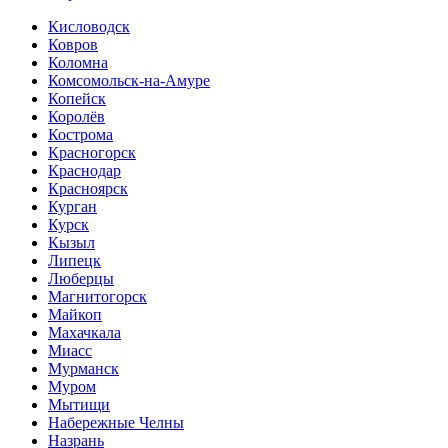
Кисловодск
Ковров
Коломна
Комсомольск-на-Амуре
Копейск
Королёв
Кострома
Красногорск
Краснодар
Красноярск
Курган
Курск
Кызыл
Липецк
Люберцы
Магнитогорск
Майкоп
Махачкала
Миасс
Мурманск
Муром
Мытищи
Набережные Челны
Назрань