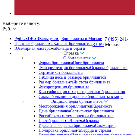
Выберите валюту:
Руб.
Руб.
USD
EUR
Калькулятор
Бриллианты в Москве
+7 (495) 241-
Цветные бриллианты
Каталог Бриллиантов
33-89
Москва
Ювелирная мастерская
Кольца и серьги
Справка
О бриллиантах
Форма бриллианта
Цвет бриллианта
Флюоресценция бриллианта
Огранка бриллианта
Сертификат бриллианта
Таблица веса и размера бриллиантов
Размер бриллианта
Чистота бриллианта
Флуоресценция бриллианта
Классификация и характеристики бриллиантов
Самые большие и дорогие бриллианты в мире
Энциклопедия бриллиантов
Месторождения бриллиантов
Каратность
Цена бриллианта
Сертификат бриллианта
Российская система оценки бриллиантов
Цвет бриллианта
Чистота
Огранка
Идеальная огранка бриллианта
Симметрия
Полировка бриллианта
Сердца и стрелы