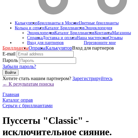
Калькулятор
Бриллианты в Москве
Цветные бриллианты
Кольца и серьги
Каталог Бриллиантов
Энциклопедия
Энциклопедия
Каталог Бриллиантов
Контакты
Магазины
Справка
Доставка и оплата
Наша мастерская
Отзывы
Вход для партнеров
Перезвоните мне
Бриллианты
Оправы
Калькулятор
Вход для партнеров
E-mail
Пароль
Забыли пароль?
Войти
Хотите стать нашим партнером?
Зарегистрируйтесь
← К результатам поиска
Главная
Каталог оправ
Серьги с бриллиантами
Пуссеты "Classic" -
исключительное сияние.