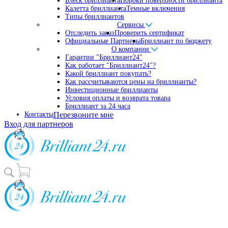
Блеск бриллианта
Пороки поверхности бриллианта
Калетта бриллианта
Темные включения
Типы бриллиантов
Сервисы
Отследить заказ
Проверить сертификат
Официальные Партнеры
Бриллиант по бюджету
О компании
Гарантии "Бриллиант24"
Как работает "Бриллиант24"?
Какой бриллиант покупать?
Как рассчитываются цены на бриллианты?
Инвестиционные бриллианты
Условия оплаты и возврата товара
Бриллиант за 24 часа
Контакты
Перезвоните мне
Вход для партнеров