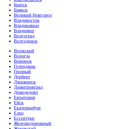
Братск
Брянск
Великий Новгород
Владивосток
Владикавказ
Владимир
Волгоград
Волгодонск
Волжский
Вологда
Воронеж
Геленджик
Грозный
Дербент
Дзержинск
Димитровград
Домодедово
Евпатория
Ейск
Екатеринбург
Елец
Ессентуки
Железнодорожный
Жуковский