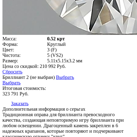
Масса:
0.52 крт
Форма:
Круглый
Цвет:
3 (F)
Чистота:
5 (VS2)
Размер:
5.11x5.15x3.2 мм
Цена со скидкой:
210 992 Руб.
Сбросить
Бриллиант 2 (не выбран)
Выбрать
Выбрать
Итоговая стоимость:
323 791
Руб.
Заказать
Дополнительная информация о серьгах
Традиционная оправа для бриллианта превосходного
качества, создающая неповторимую игру бриллианта при
любом освещении. Драгоценный камень закреплен в 6
надежных крапанов, которые повторяют и подчеркивают
классическую огранку "круг".