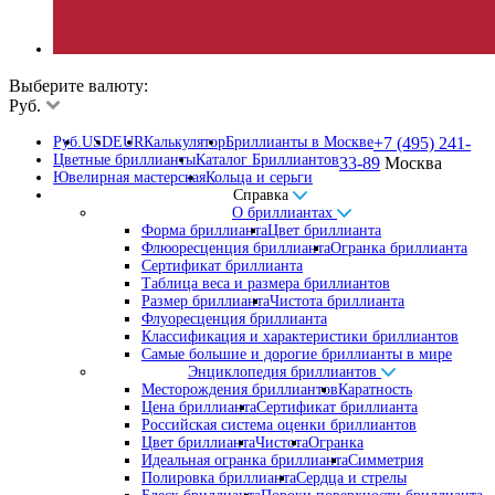
Выберите валюту:
Руб.
Руб.
USD
EUR
Калькулятор
Бриллианты в Москве
+7 (495) 241-
Цветные бриллианты
Каталог Бриллиантов
33-89
Москва
Ювелирная мастерская
Кольца и серьги
Справка
О бриллиантах
Форма бриллианта
Цвет бриллианта
Флюоресценция бриллианта
Огранка бриллианта
Сертификат бриллианта
Таблица веса и размера бриллиантов
Размер бриллианта
Чистота бриллианта
Флуоресценция бриллианта
Классификация и характеристики бриллиантов
Самые большие и дорогие бриллианты в мире
Энциклопедия бриллиантов
Месторождения бриллиантов
Каратность
Цена бриллианта
Сертификат бриллианта
Российская система оценки бриллиантов
Цвет бриллианта
Чистота
Огранка
Идеальная огранка бриллианта
Симметрия
Полировка бриллианта
Сердца и стрелы