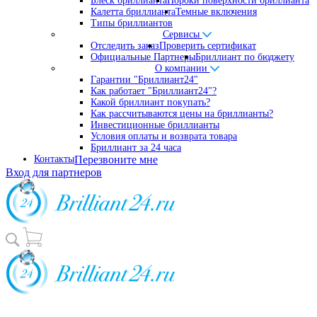
Блеск бриллианта
Пороки поверхности бриллианта
Калетта бриллианта
Темные включения
Типы бриллиантов
Сервисы
Отследить заказ
Проверить сертификат
Официальные Партнеры
Бриллиант по бюджету
О компании
Гарантии "Бриллиант24"
Как работает "Бриллиант24"?
Какой бриллиант покупать?
Как рассчитываются цены на бриллианты?
Инвестиционные бриллианты
Условия оплаты и возврата товара
Бриллиант за 24 часа
Контакты
Перезвоните мне
Вход для партнеров