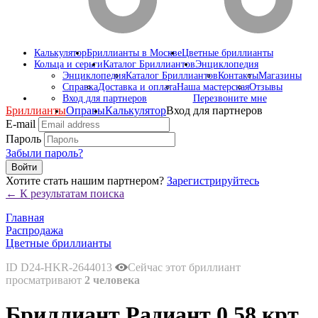
Калькулятор
Бриллианты в Москве
Цветные бриллианты
Кольца и серьги
Каталог Бриллиантов
Энциклопедия
Энциклопедия
Каталог Бриллиантов
Контакты
Магазины
Справка
Доставка и оплата
Наша мастерская
Отзывы
Вход для партнеров
Перезвоните мне
Бриллианты
Оправы
Калькулятор
Вход для партнеров
E-mail
Пароль
Забыли пароль?
Войти
Хотите стать нашим партнером?
Зарегистрируйтесь
← К результатам поиска
Главная
Распродажа
Цветные бриллианты
ID D24-HKR-2644013
Сейчас этот бриллиант
просматривают
2 человека
Бриллиант Радиант 0.58 крт