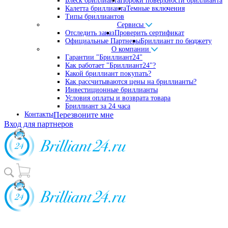
Блеск бриллианта
Пороки поверхности бриллианта
Калетта бриллианта
Темные включения
Типы бриллиантов
Сервисы
Отследить заказ
Проверить сертификат
Официальные Партнеры
Бриллиант по бюджету
О компании
Гарантии "Бриллиант24"
Как работает "Бриллиант24"?
Какой бриллиант покупать?
Как рассчитываются цены на бриллианты?
Инвестиционные бриллианты
Условия оплаты и возврата товара
Бриллиант за 24 часа
Контакты
Перезвоните мне
Вход для партнеров