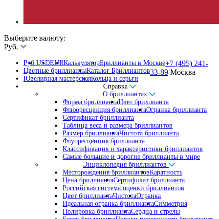
Выберите валюту:
Руб.
Руб.
USD
EUR
Калькулятор
Бриллианты в Москве
+7 (495) 241-
Цветные бриллианты
Каталог Бриллиантов
33-89
Москва
Ювелирная мастерская
Кольца и серьги
Справка
О бриллиантах
Форма бриллианта
Цвет бриллианта
Флюоресценция бриллианта
Огранка бриллианта
Сертификат бриллианта
Таблица веса и размера бриллиантов
Размер бриллианта
Чистота бриллианта
Флуоресценция бриллианта
Классификация и характеристики бриллиантов
Самые большие и дорогие бриллианты в мире
Энциклопедия бриллиантов
Месторождения бриллиантов
Каратность
Цена бриллианта
Сертификат бриллианта
Российская система оценки бриллиантов
Цвет бриллианта
Чистота
Огранка
Идеальная огранка бриллианта
Симметрия
Полировка бриллианта
Сердца и стрелы