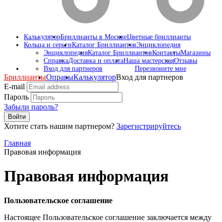
Калькулятор
Бриллианты в Москве
Цветные бриллианты
Кольца и серьги
Каталог Бриллиантов
Энциклопедия
Энциклопедия
Каталог Бриллиантов
Контакты
Магазины
Справка
Доставка и оплата
Наша мастерская
Отзывы
Вход для партнеров
Перезвоните мне
Бриллианты
Оправы
Калькулятор
Вход для партнеров
E-mail
Пароль
Забыли пароль?
Войти
Хотите стать нашим партнером?
Зарегистрируйтесь
Главная
Правовая информация
Правовая информация
Пользовательское соглашение
Настоящее Пользовательское соглашение заключается между