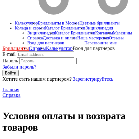
Калькулятор
Бриллианты в Москве
Цветные бриллианты
Кольца и серьги
Каталог Бриллиантов
Энциклопедия
Энциклопедия
Каталог Бриллиантов
Контакты
Магазины
Справка
Доставка и оплата
Наша мастерская
Отзывы
Вход для партнеров
Перезвоните мне
Бриллианты
Оправы
Калькулятор
Вход для партнеров
E-mail
Пароль
Забыли пароль?
Войти
Хотите стать нашим партнером?
Зарегистрируйтесь
Главная
Справка
Условия оплаты и возврата
товаров