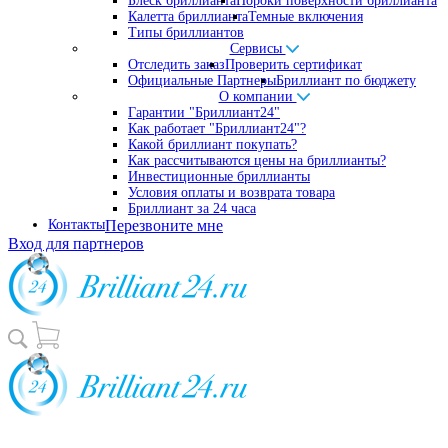
Блеск бриллианта
Пороки поверхности бриллианта
Калетта бриллианта
Темные включения
Типы бриллиантов
Сервисы
Отследить заказ
Проверить сертификат
Официальные Партнеры
Бриллиант по бюджету
О компании
Гарантии "Бриллиант24"
Как работает "Бриллиант24"?
Какой бриллиант покупать?
Как рассчитываются цены на бриллианты?
Инвестиционные бриллианты
Условия оплаты и возврата товара
Бриллиант за 24 часа
Контакты
Перезвоните мне
Вход для партнеров