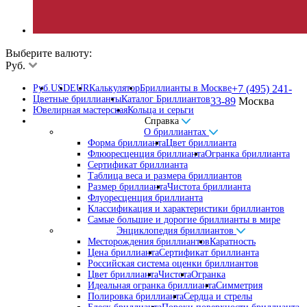
Выберите валюту:
Руб.
Руб.
USD
EUR
Калькулятор
Бриллианты в Москве
+7 (495) 241-
Цветные бриллианты
Каталог Бриллиантов
33-89
Москва
Ювелирная мастерская
Кольца и серьги
Справка
О бриллиантах
Форма бриллианта
Цвет бриллианта
Флюоресценция бриллианта
Огранка бриллианта
Сертификат бриллианта
Таблица веса и размера бриллиантов
Размер бриллианта
Чистота бриллианта
Флуоресценция бриллианта
Классификация и характеристики бриллиантов
Самые большие и дорогие бриллианты в мире
Энциклопедия бриллиантов
Месторождения бриллиантов
Каратность
Цена бриллианта
Сертификат бриллианта
Российская система оценки бриллиантов
Цвет бриллианта
Чистота
Огранка
Идеальная огранка бриллианта
Симметрия
Полировка бриллианта
Сердца и стрелы