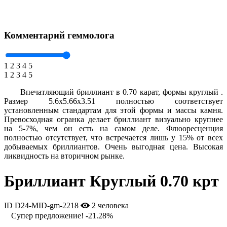
Комментарий геммолога
1
2
3
4
5
1
2
3
4
5
Впечатляющий бриллиант в 0.70 карат, формы круглый .
Размер 5.6x5.66x3.51 полностью соответствует
установленным стандартам для этой формы и массы камня.
Превосходная огранка делает бриллиант визуально крупнее
на 5-7%, чем он есть на самом деле. Флюоресценция
полностью отсутствует, что встречается лишь у 15% от всех
добываемых бриллиантов. Очень выгодная цена. Высокая
ликвидность на вторичном рынке.
Бриллиант Круглый 0.70 крт
ID D24-MID-gm-2218
2 человека
Супер предложение!
-21.28%