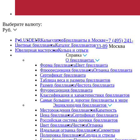
Выберите валюту:
Руб.
Руб.
USD
EUR
Калькулятор
Бриллианты в Москве
+7 (495) 241-
Цветные бриллианты
Каталог Бриллиантов
33-89
Москва
Ювелирная мастерская
Кольца и серьги
Справка
О бриллиантах
Форма бриллианта
Цвет бриллианта
Флюоресценция бриллианта
Огранка бриллианта
Сертификат бриллианта
Таблица веса и размера бриллиантов
Размер бриллианта
Чистота бриллианта
Флуоресценция бриллианта
Классификация и характеристики бриллиантов
Самые большие и дорогие бриллианты в мире
Энциклопедия бриллиантов
Месторождения бриллиантов
Каратность
Цена бриллианта
Сертификат бриллианта
Российская система оценки бриллиантов
Цвет бриллианта
Чистота
Огранка
Идеальная огранка бриллианта
Симметрия
Полировка бриллианта
Сердца и стрелы