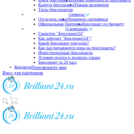
Блеск бриллианта
Пороки поверхности бриллианта
Калетта бриллианта
Темные включения
Типы бриллиантов
Сервисы
Отследить заказ
Проверить сертификат
Официальные Партнеры
Бриллиант по бюджету
О компании
Гарантии "Бриллиант24"
Как работает "Бриллиант24"?
Какой бриллиант покупать?
Как рассчитываются цены на бриллианты?
Инвестиционные бриллианты
Условия оплаты и возврата товара
Бриллиант за 24 часа
Контакты
Перезвоните мне
Вход для партнеров