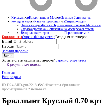
Калькулятор
Бриллианты в Москве
Цветные бриллианты
Кольца и серьги
Каталог Бриллиантов
Энциклопедия
Энциклопедия
Каталог Бриллиантов
Контакты
Магазины
Справка
Доставка и оплата
Наша мастерская
Отзывы
Вход для партнеров
Перезвоните мне
Бриллианты
Оправы
Калькулятор
Вход для партнеров
E-mail
Пароль
Забыли пароль?
Войти
Хотите стать нашим партнером?
Зарегистрируйтесь
← К результатам поиска
Главная
Распродажа
ID D24-MID-gm-2218
Сейчас этот бриллиант
просматривают
2 человека
Бриллиант Круглый 0.70 крт