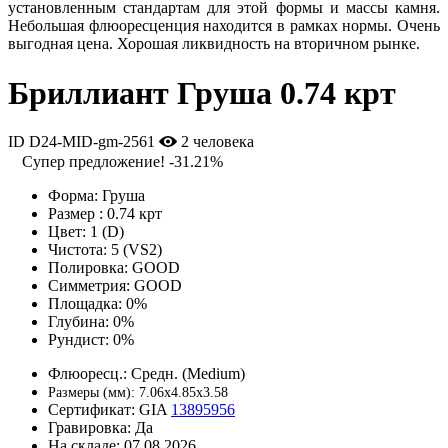
установленным стандартам для этой формы и массы камня.
Небольшая флюоресценция находится в рамках нормы. Очень
выгодная цена. Хорошая ликвидность на вторичном рынке.
Бриллиант Груша 0.74 крт
ID D24-MID-gm-2561
2 человека
Супер предложение!
-31.21%
Форма:
Груша
Размер :
0.74 крт
Цвет:
1 (D)
Чистота:
5 (VS2)
Полировка:
GOOD
Симметрия:
GOOD
Площадка:
0%
Глубина:
0%
Рундист:
0%
Флюоресц.:
Средн. (Medium)
Размеры (мм):
7.06x4.85x3.58
Сертификат:
GIA
13895956
Гравировка:
Да
На складе:
07.08.2026