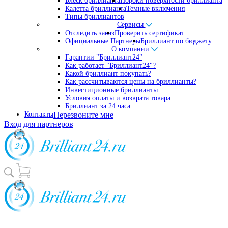
Блеск бриллианта
Пороки поверхности бриллианта
Калетта бриллианта
Темные включения
Типы бриллиантов
Сервисы
Отследить заказ
Проверить сертификат
Официальные Партнеры
Бриллиант по бюджету
О компании
Гарантии "Бриллиант24"
Как работает "Бриллиант24"?
Какой бриллиант покупать?
Как рассчитываются цены на бриллианты?
Инвестиционные бриллианты
Условия оплаты и возврата товара
Бриллиант за 24 часа
Контакты
Перезвоните мне
Вход для партнеров