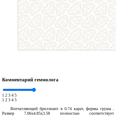
Комментарий геммолога
1
2
3
4
5
1
2
3
4
5
Впечатляющий бриллиант в 0.74 карат, формы груша .
Размер 7.06x4.85x3.58 полностью соответствует