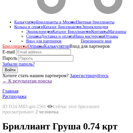
Калькулятор
Бриллианты в Москве
Цветные бриллианты
Кольца и серьги
Каталог Бриллиантов
Энциклопедия
Энциклопедия
Каталог Бриллиантов
Контакты
Магазины
Справка
Доставка и оплата
Наша мастерская
Отзывы
Вход для партнеров
Перезвоните мне
Бриллианты
Оправы
Калькулятор
Вход для партнеров
E-mail
Пароль
Забыли пароль?
Войти
Хотите стать нашим партнером?
Зарегистрируйтесь
← К результатам поиска
Главная
Распродажа
ID D24-MID-gm-2561
Сейчас этот бриллиант
просматривают
2 человека
Бриллиант Груша 0.74 крт