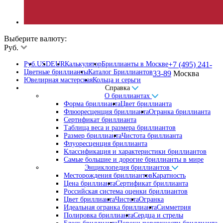
Выберите валюту:
Руб.
Руб.
USD
EUR
Калькулятор
Бриллианты в Москве
+7 (495) 241-
Цветные бриллианты
Каталог Бриллиантов
33-89
Москва
Ювелирная мастерская
Кольца и серьги
Справка
О бриллиантах
Форма бриллианта
Цвет бриллианта
Флюоресценция бриллианта
Огранка бриллианта
Сертификат бриллианта
Таблица веса и размера бриллиантов
Размер бриллианта
Чистота бриллианта
Флуоресценция бриллианта
Классификация и характеристики бриллиантов
Самые большие и дорогие бриллианты в мире
Энциклопедия бриллиантов
Месторождения бриллиантов
Каратность
Цена бриллианта
Сертификат бриллианта
Российская система оценки бриллиантов
Цвет бриллианта
Чистота
Огранка
Идеальная огранка бриллианта
Симметрия
Полировка бриллианта
Сердца и стрелы