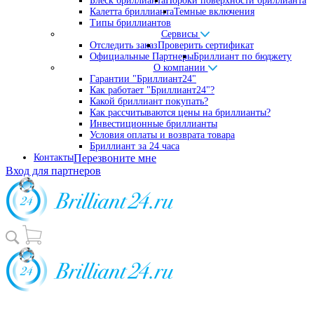
Блеск бриллианта
Пороки поверхности бриллианта
Калетта бриллианта
Темные включения
Типы бриллиантов
Сервисы
Отследить заказ
Проверить сертификат
Официальные Партнеры
Бриллиант по бюджету
О компании
Гарантии "Бриллиант24"
Как работает "Бриллиант24"?
Какой бриллиант покупать?
Как рассчитываются цены на бриллианты?
Инвестиционные бриллианты
Условия оплаты и возврата товара
Бриллиант за 24 часа
Контакты
Перезвоните мне
Вход для партнеров