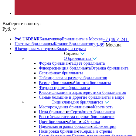
Выберите валюту:
Руб.
Руб.
USD
EUR
Калькулятор
Бриллианты в Москве
+7 (495) 241-
Цветные бриллианты
Каталог Бриллиантов
33-89
Москва
Ювелирная мастерская
Кольца и серьги
Справка
О бриллиантах
Форма бриллианта
Цвет бриллианта
Флюоресценция бриллианта
Огранка бриллианта
Сертификат бриллианта
Таблица веса и размера бриллиантов
Размер бриллианта
Чистота бриллианта
Флуоресценция бриллианта
Классификация и характеристики бриллиантов
Самые большие и дорогие бриллианты в мире
Энциклопедия бриллиантов
Месторождения бриллиантов
Каратность
Цена бриллианта
Сертификат бриллианта
Российская система оценки бриллиантов
Цвет бриллианта
Чистота
Огранка
Идеальная огранка бриллианта
Симметрия
Полировка бриллианта
Сердца и стрелы