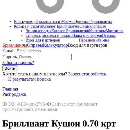
Калькулятор
Бриллианты в Москве
Цветные бриллианты
Кольца и серьги
Каталог Бриллиантов
Энциклопедия
Энциклопедия
Каталог Бриллиантов
Контакты
Магазины
Справка
Доставка и оплата
Наша мастерская
Отзывы
Вход для партнеров
Перезвоните мне
Бриллианты
Оправы
Калькулятор
Вход для партнеров
E-mail
Пароль
Забыли пароль?
Войти
Хотите стать нашим партнером?
Зарегистрируйтесь
← К результатам поиска
Главная
Распродажа
ID D24-MID-gm-2796
Сейчас этот бриллиант
просматривают
2 человека
Бриллиант Кушон 0.70 крт