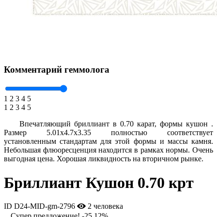
Комментарий геммолога
1
2
3
4
5
1
2
3
4
5
Впечатляющий бриллиант в 0.70 карат, формы кушон .
Размер 5.01x4.7x3.35 полностью соответствует
установленным стандартам для этой формы и массы камня.
Небольшая флюоресценция находится в рамках нормы. Очень
выгодная цена. Хорошая ликвидность на вторичном рынке.
Бриллиант Кушон 0.70 крт
ID D24-MID-gm-2796
2 человека
Супер предложение!
-25.12%