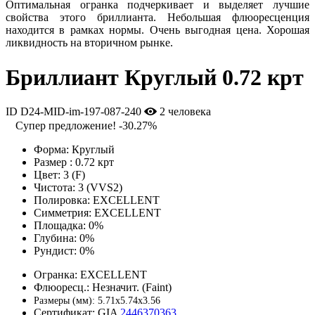
Оптимальная огранка подчеркивает и выделяет лучшие
свойства этого бриллианта. Небольшая флюоресценция
находится в рамках нормы. Очень выгодная цена. Хорошая
ликвидность на вторичном рынке.
Бриллиант Круглый 0.72 крт
ID D24-MID-im-197-087-240
2 человека
Супер предложение!
-30.27%
Форма:
Круглый
Размер :
0.72 крт
Цвет:
3 (F)
Чистота:
3 (VVS2)
Полировка:
EXCELLENT
Симметрия:
EXCELLENT
Площадка:
0%
Глубина:
0%
Рундист:
0%
Огранка:
EXCELLENT
Флюоресц.:
Незначит. (Faint)
Размеры (мм):
5.71x5.74x3.56
Сертификат:
GIA
2446370363