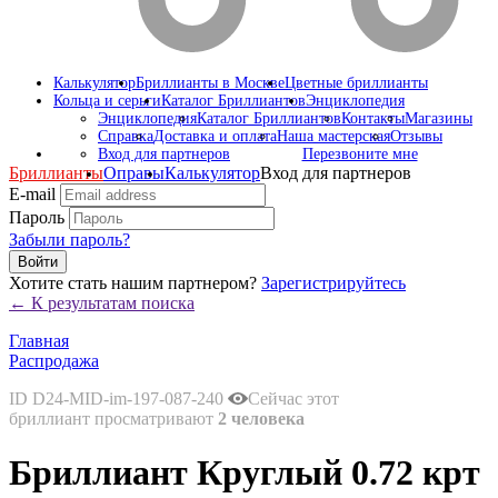
Калькулятор
Бриллианты в Москве
Цветные бриллианты
Кольца и серьги
Каталог Бриллиантов
Энциклопедия
Энциклопедия
Каталог Бриллиантов
Контакты
Магазины
Справка
Доставка и оплата
Наша мастерская
Отзывы
Вход для партнеров
Перезвоните мне
Бриллианты
Оправы
Калькулятор
Вход для партнеров
E-mail
Пароль
Забыли пароль?
Войти
Хотите стать нашим партнером?
Зарегистрируйтесь
← К результатам поиска
Главная
Распродажа
ID D24-MID-im-197-087-240
Сейчас этот
бриллиант просматривают
2 человека
Бриллиант Круглый 0.72 крт