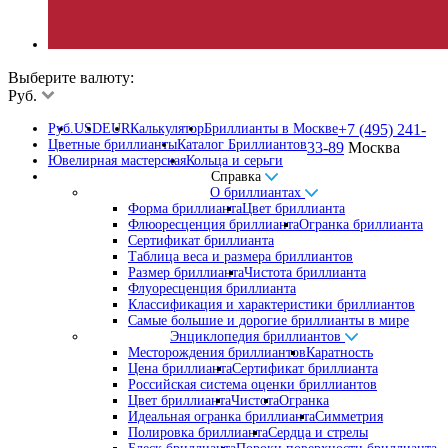
Выберите валюту:
Руб.
Руб.
USD
EUR
Калькулятор
Бриллианты в Москве
+7 (495) 241-
Цветные бриллианты
Каталог Бриллиантов
33-89
Москва
Ювелирная мастерская
Кольца и серьги
Справка
О бриллиантах
Форма бриллианта
Цвет бриллианта
Флюоресценция бриллианта
Огранка бриллианта
Сертификат бриллианта
Таблица веса и размера бриллиантов
Размер бриллианта
Чистота бриллианта
Флуоресценция бриллианта
Классификация и характеристики бриллиантов
Самые большие и дорогие бриллианты в мире
Энциклопедия бриллиантов
Месторождения бриллиантов
Каратность
Цена бриллианта
Сертификат бриллианта
Российская система оценки бриллиантов
Цвет бриллианта
Чистота
Огранка
Идеальная огранка бриллианта
Симметрия
Полировка бриллианта
Сердца и стрелы