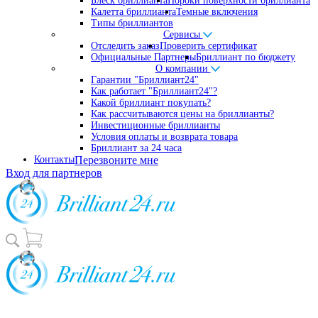
Блеск бриллианта
Пороки поверхности бриллианта
Калетта бриллианта
Темные включения
Типы бриллиантов
Сервисы
Отследить заказ
Проверить сертификат
Официальные Партнеры
Бриллиант по бюджету
О компании
Гарантии "Бриллиант24"
Как работает "Бриллиант24"?
Какой бриллиант покупать?
Как рассчитываются цены на бриллианты?
Инвестиционные бриллианты
Условия оплаты и возврата товара
Бриллиант за 24 часа
Контакты
Перезвоните мне
Вход для партнеров