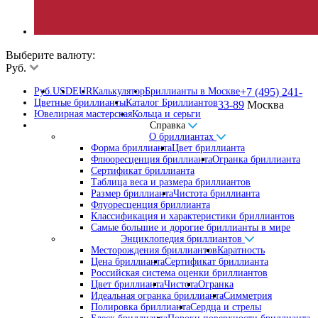
Выберите валюту:
Руб.
Руб.
USD
EUR
Калькулятор
Бриллианты в Москве
+7 (495) 241-
Цветные бриллианты
Каталог Бриллиантов
33-89
Москва
Ювелирная мастерская
Кольца и серьги
Справка
О бриллиантах
Форма бриллианта
Цвет бриллианта
Флюоресценция бриллианта
Огранка бриллианта
Сертификат бриллианта
Таблица веса и размера бриллиантов
Размер бриллианта
Чистота бриллианта
Флуоресценция бриллианта
Классификация и характеристики бриллиантов
Самые большие и дорогие бриллианты в мире
Энциклопедия бриллиантов
Месторождения бриллиантов
Каратность
Цена бриллианта
Сертификат бриллианта
Российская система оценки бриллиантов
Цвет бриллианта
Чистота
Огранка
Идеальная огранка бриллианта
Симметрия
Полировка бриллианта
Сердца и стрелы