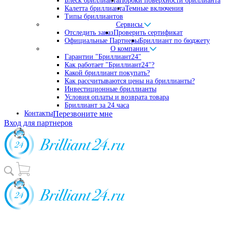
Блеск бриллианта
Пороки поверхности бриллианта
Калетта бриллианта
Темные включения
Типы бриллиантов
Сервисы
Отследить заказ
Проверить сертификат
Официальные Партнеры
Бриллиант по бюджету
О компании
Гарантии "Бриллиант24"
Как работает "Бриллиант24"?
Какой бриллиант покупать?
Как рассчитываются цены на бриллианты?
Инвестиционные бриллианты
Условия оплаты и возврата товара
Бриллиант за 24 часа
Контакты
Перезвоните мне
Вход для партнеров