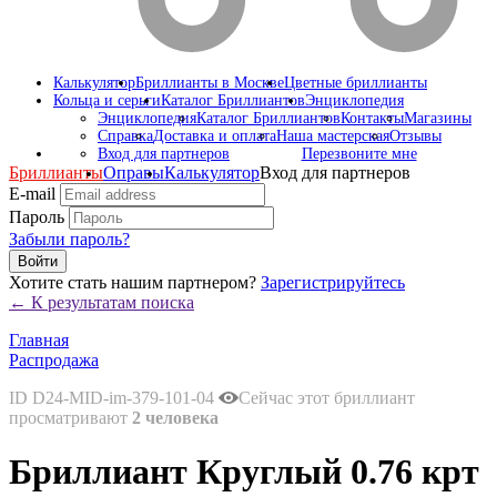
Калькулятор
Бриллианты в Москве
Цветные бриллианты
Кольца и серьги
Каталог Бриллиантов
Энциклопедия
Энциклопедия
Каталог Бриллиантов
Контакты
Магазины
Справка
Доставка и оплата
Наша мастерская
Отзывы
Вход для партнеров
Перезвоните мне
Бриллианты
Оправы
Калькулятор
Вход для партнеров
E-mail
Пароль
Забыли пароль?
Войти
Хотите стать нашим партнером?
Зарегистрируйтесь
← К результатам поиска
Главная
Распродажа
ID D24-MID-im-379-101-04
Сейчас этот бриллиант
просматривают
2 человека
Бриллиант Круглый 0.76 крт