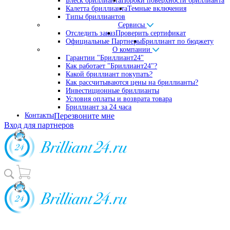
Блеск бриллианта
Пороки поверхности бриллианта
Калетта бриллианта
Темные включения
Типы бриллиантов
Сервисы
Отследить заказ
Проверить сертификат
Официальные Партнеры
Бриллиант по бюджету
О компании
Гарантии "Бриллиант24"
Как работает "Бриллиант24"?
Какой бриллиант покупать?
Как рассчитываются цены на бриллианты?
Инвестиционные бриллианты
Условия оплаты и возврата товара
Бриллиант за 24 часа
Контакты
Перезвоните мне
Вход для партнеров