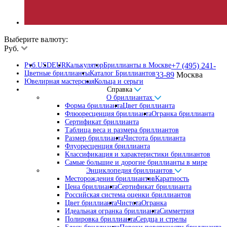
Выберите валюту:
Руб.
Руб.
USD
EUR
Калькулятор
Бриллианты в Москве
+7 (495) 241-
Цветные бриллианты
Каталог Бриллиантов
33-89
Москва
Ювелирная мастерская
Кольца и серьги
Справка
О бриллиантах
Форма бриллианта
Цвет бриллианта
Флюоресценция бриллианта
Огранка бриллианта
Сертификат бриллианта
Таблица веса и размера бриллиантов
Размер бриллианта
Чистота бриллианта
Флуоресценция бриллианта
Классификация и характеристики бриллиантов
Самые большие и дорогие бриллианты в мире
Энциклопедия бриллиантов
Месторождения бриллиантов
Каратность
Цена бриллианта
Сертификат бриллианта
Российская система оценки бриллиантов
Цвет бриллианта
Чистота
Огранка
Идеальная огранка бриллианта
Симметрия
Полировка бриллианта
Сердца и стрелы