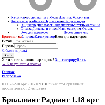
Калькулятор
Бриллианты в Москве
Цветные бриллианты
Кольца и серьги
Каталог Бриллиантов
Энциклопедия
Энциклопедия
Каталог Бриллиантов
Контакты
Магазины
Справка
Доставка и оплата
Наша мастерская
Отзывы
Вход для партнеров
Перезвоните мне
Бриллианты
Оправы
Калькулятор
Вход для партнеров
E-mail
Пароль
Забыли пароль?
Войти
Хотите стать нашим партнером?
Зарегистрируйтесь
← К результатам поиска
Главная
Распродажа
ID D24-MID-pk3010-169
Сейчас этот бриллиант
просматривают
2 человека
Бриллиант Радиант 1.18 крт