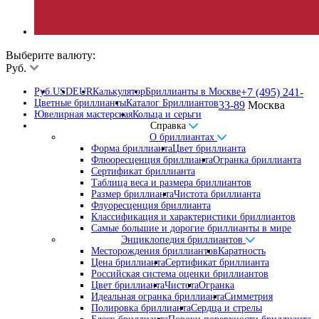
Выберите валюту:
Руб.
Руб.
USD
EUR
Калькулятор
Бриллианты в Москве
+7 (495) 241-
Цветные бриллианты
Каталог Бриллиантов
33-89
Москва
Ювелирная мастерская
Кольца и серьги
Справка
О бриллиантах
Форма бриллианта
Цвет бриллианта
Флюоресценция бриллианта
Огранка бриллианта
Сертификат бриллианта
Таблица веса и размера бриллиантов
Размер бриллианта
Чистота бриллианта
Флуоресценция бриллианта
Классификация и характеристики бриллиантов
Самые большие и дорогие бриллианты в мире
Энциклопедия бриллиантов
Месторождения бриллиантов
Каратность
Цена бриллианта
Сертификат бриллианта
Российская система оценки бриллиантов
Цвет бриллианта
Чистота
Огранка
Идеальная огранка бриллианта
Симметрия
Полировка бриллианта
Сердца и стрелы