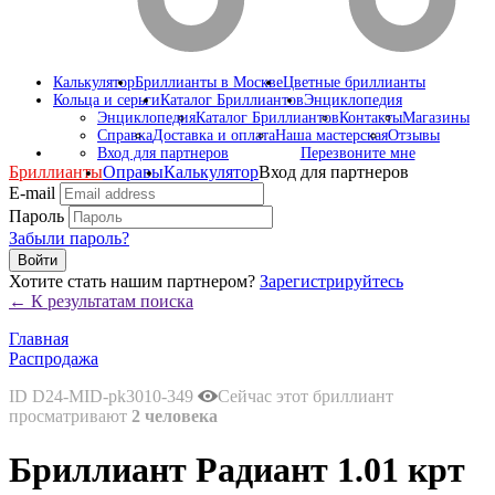
Калькулятор
Бриллианты в Москве
Цветные бриллианты
Кольца и серьги
Каталог Бриллиантов
Энциклопедия
Энциклопедия
Каталог Бриллиантов
Контакты
Магазины
Справка
Доставка и оплата
Наша мастерская
Отзывы
Вход для партнеров
Перезвоните мне
Бриллианты
Оправы
Калькулятор
Вход для партнеров
E-mail
Пароль
Забыли пароль?
Войти
Хотите стать нашим партнером?
Зарегистрируйтесь
← К результатам поиска
Главная
Распродажа
ID D24-MID-pk3010-349
Сейчас этот бриллиант
просматривают
2 человека
Бриллиант Радиант 1.01 крт