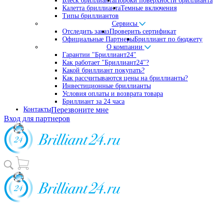
Блеск бриллианта
Пороки поверхности бриллианта
Калетта бриллианта
Темные включения
Типы бриллиантов
Сервисы
Отследить заказ
Проверить сертификат
Официальные Партнеры
Бриллиант по бюджету
О компании
Гарантии "Бриллиант24"
Как работает "Бриллиант24"?
Какой бриллиант покупать?
Как рассчитываются цены на бриллианты?
Инвестиционные бриллианты
Условия оплаты и возврата товара
Бриллиант за 24 часа
Контакты
Перезвоните мне
Вход для партнеров