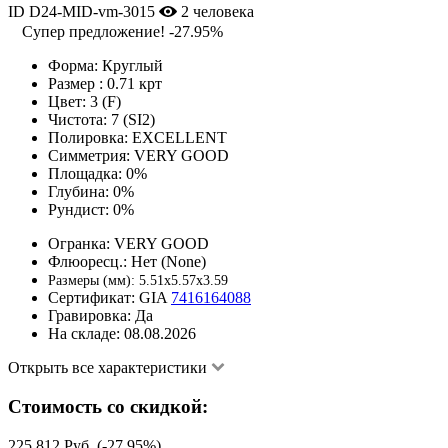
ID D24-MID-vm-3015
2 человека
Супер предложение!
-27.95%
Форма:
Круглый
Размер :
0.71 крт
Цвет:
3 (F)
Чистота:
7 (SI2)
Полировка:
EXCELLENT
Симметрия:
VERY GOOD
Площадка:
0%
Глубина:
0%
Рундист:
0%
Огранка:
VERY GOOD
Флюоресц.:
Нет (None)
Размеры (мм):
5.51x5.57x3.59
Сертификат:
GIA
7416164088
Гравировка:
Да
На складе:
08.08.2026
Открыть все характеристики
Стоимость со скидкой:
225 812 Руб. (-27.95%)