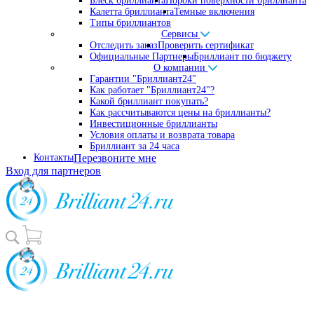
Блеск бриллианта
Пороки поверхности бриллианта
Калетта бриллианта
Темные включения
Типы бриллиантов
Сервисы
Отследить заказ
Проверить сертификат
Официальные Партнеры
Бриллиант по бюджету
О компании
Гарантии "Бриллиант24"
Как работает "Бриллиант24"?
Какой бриллиант покупать?
Как рассчитываются цены на бриллианты?
Инвестиционные бриллианты
Условия оплаты и возврата товара
Бриллиант за 24 часа
Контакты
Перезвоните мне
Вход для партнеров