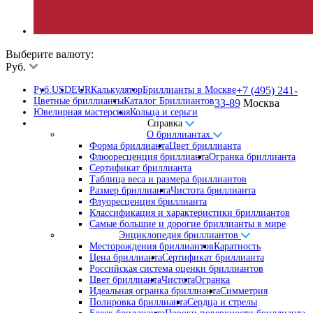
Выберите валюту:
Руб.
Руб.
USD
EUR
Калькулятор
Бриллианты в Москве
+7 (495) 241-
Цветные бриллианты
Каталог Бриллиантов
33-89
Москва
Ювелирная мастерская
Кольца и серьги
Справка
О бриллиантах
Форма бриллианта
Цвет бриллианта
Флюоресценция бриллианта
Огранка бриллианта
Сертификат бриллианта
Таблица веса и размера бриллиантов
Размер бриллианта
Чистота бриллианта
Флуоресценция бриллианта
Классификация и характеристики бриллиантов
Самые большие и дорогие бриллианты в мире
Энциклопедия бриллиантов
Месторождения бриллиантов
Каратность
Цена бриллианта
Сертификат бриллианта
Российская система оценки бриллиантов
Цвет бриллианта
Чистота
Огранка
Идеальная огранка бриллианта
Симметрия
Полировка бриллианта
Сердца и стрелы