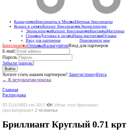
Калькулятор
Бриллианты в Москве
Цветные бриллианты
Кольца и серьги
Каталог Бриллиантов
Энциклопедия
Энциклопедия
Каталог Бриллиантов
Контакты
Магазины
Справка
Доставка и оплата
Наша мастерская
Отзывы
Вход для партнеров
Перезвоните мне
Бриллианты
Оправы
Калькулятор
Вход для партнеров
E-mail
Пароль
Забыли пароль?
Войти
Хотите стать нашим партнером?
Зарегистрируйтесь
← К результатам поиска
Главная
Распродажа
ID D24-MID-vm-3015
Сейчас этот бриллиант
просматривают
2 человека
Бриллиант Круглый 0.71 крт