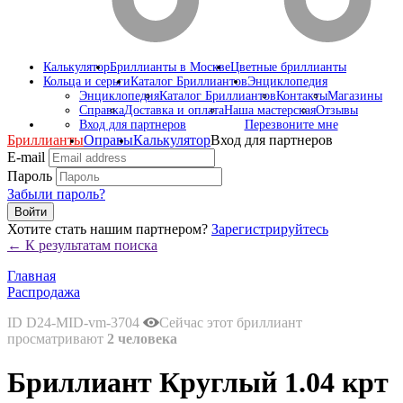
Калькулятор
Бриллианты в Москве
Цветные бриллианты
Кольца и серьги
Каталог Бриллиантов
Энциклопедия
Энциклопедия
Каталог Бриллиантов
Контакты
Магазины
Справка
Доставка и оплата
Наша мастерская
Отзывы
Вход для партнеров
Перезвоните мне
Бриллианты
Оправы
Калькулятор
Вход для партнеров
E-mail
Пароль
Забыли пароль?
Войти
Хотите стать нашим партнером?
Зарегистрируйтесь
← К результатам поиска
Главная
Распродажа
ID D24-MID-vm-3704
Сейчас этот бриллиант
просматривают
2 человека
Бриллиант Круглый 1.04 крт