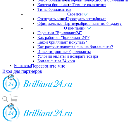
Блеск бриллианта
Пороки поверхности бриллианта
Калетта бриллианта
Темные включения
Типы бриллиантов
Сервисы
Отследить заказ
Проверить сертификат
Официальные Партнеры
Бриллиант по бюджету
О компании
Гарантии "Бриллиант24"
Как работает "Бриллиант24"?
Какой бриллиант покупать?
Как рассчитываются цены на бриллианты?
Инвестиционные бриллианты
Условия оплаты и возврата товара
Бриллиант за 24 часа
Контакты
Перезвоните мне
Вход для партнеров