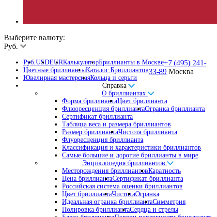
Выберите валюту:
Руб.
Руб.
USD
EUR
Калькулятор
Бриллианты в Москве
+7 (495) 241-
Цветные бриллианты
Каталог Бриллиантов
33-89
Москва
Ювелирная мастерская
Кольца и серьги
Справка
О бриллиантах
Форма бриллианта
Цвет бриллианта
Флюоресценция бриллианта
Огранка бриллианта
Сертификат бриллианта
Таблица веса и размера бриллиантов
Размер бриллианта
Чистота бриллианта
Флуоресценция бриллианта
Классификация и характеристики бриллиантов
Самые большие и дорогие бриллианты в мире
Энциклопедия бриллиантов
Месторождения бриллиантов
Каратность
Цена бриллианта
Сертификат бриллианта
Российская система оценки бриллиантов
Цвет бриллианта
Чистота
Огранка
Идеальная огранка бриллианта
Симметрия
Полировка бриллианта
Сердца и стрелы