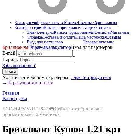
Калькулятор
Бриллианты в Москве
Цветные бриллианты
Кольца и серьги
Каталог Бриллиантов
Энциклопедия
Энциклопедия
Каталог Бриллиантов
Контакты
Магазины
Справка
Доставка и оплата
Наша мастерская
Отзывы
Вход для партнеров
Перезвоните мне
Бриллианты
Оправы
Калькулятор
Вход для партнеров
E-mail
Пароль
Забыли пароль?
Войти
Хотите стать нашим партнером?
Зарегистрируйтесь
← К результатам поиска
Главная
Распродажа
ID D24-RMV-1103842
Сейчас этот бриллиант
просматривают
2 человека
Бриллиант Кушон 1.21 крт