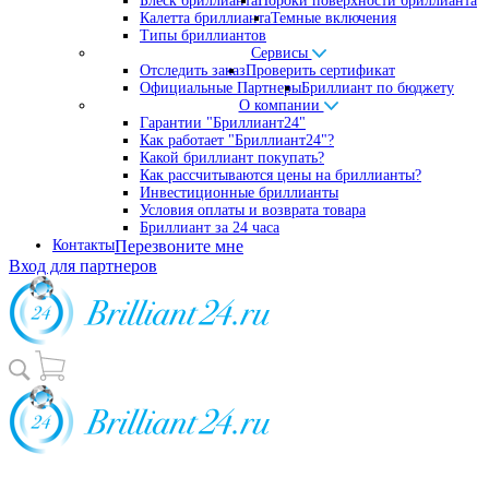
Блеск бриллианта
Пороки поверхности бриллианта
Калетта бриллианта
Темные включения
Типы бриллиантов
Сервисы
Отследить заказ
Проверить сертификат
Официальные Партнеры
Бриллиант по бюджету
О компании
Гарантии "Бриллиант24"
Как работает "Бриллиант24"?
Какой бриллиант покупать?
Как рассчитываются цены на бриллианты?
Инвестиционные бриллианты
Условия оплаты и возврата товара
Бриллиант за 24 часа
Контакты
Перезвоните мне
Вход для партнеров