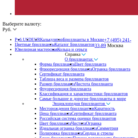
Выберите валюту:
Руб.
Руб.
USD
EUR
Калькулятор
Бриллианты в Москве
+7 (495) 241-
Цветные бриллианты
Каталог Бриллиантов
33-89
Москва
Ювелирная мастерская
Кольца и серьги
Справка
О бриллиантах
Форма бриллианта
Цвет бриллианта
Флюоресценция бриллианта
Огранка бриллианта
Сертификат бриллианта
Таблица веса и размера бриллиантов
Размер бриллианта
Чистота бриллианта
Флуоресценция бриллианта
Классификация и характеристики бриллиантов
Самые большие и дорогие бриллианты в мире
Энциклопедия бриллиантов
Месторождения бриллиантов
Каратность
Цена бриллианта
Сертификат бриллианта
Российская система оценки бриллиантов
Цвет бриллианта
Чистота
Огранка
Идеальная огранка бриллианта
Симметрия
Полировка бриллианта
Сердца и стрелы