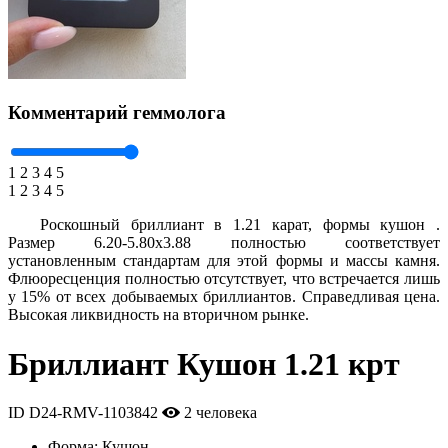
Комментарий геммолога
1
2
3
4
5
1
2
3
4
5
Роскошный бриллиант в 1.21 карат, формы кушон .
Размер 6.20-5.80x3.88 полностью соответствует
установленным стандартам для этой формы и массы камня.
Флюоресценция полностью отсутствует, что встречается лишь
у 15% от всех добываемых бриллиантов. Справедливая цена.
Высокая ликвидность на вторичном рынке.
Бриллиант Кушон 1.21 крт
ID D24-RMV-1103842
2 человека
Форма:
Кушон