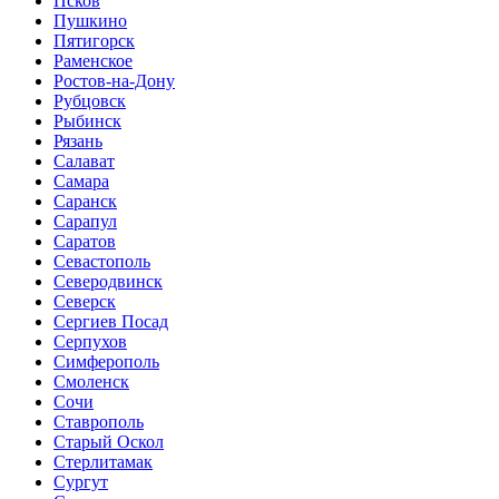
Псков
Пушкино
Пятигорск
Раменское
Ростов-на-Дону
Рубцовск
Рыбинск
Рязань
Салават
Самара
Саранск
Сарапул
Саратов
Севастополь
Северодвинск
Северск
Сергиев Посад
Серпухов
Симферополь
Смоленск
Сочи
Ставрополь
Старый Оскол
Стерлитамак
Сургут