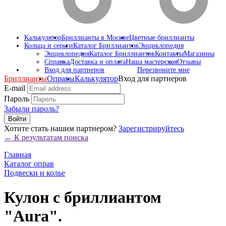
Калькулятор
Бриллианты в Москве
Цветные бриллианты
Кольца и серьги
Каталог Бриллиантов
Энциклопедия
Энциклопедия
Каталог Бриллиантов
Контакты
Магазины
Справка
Доставка и оплата
Наша мастерская
Отзывы
Вход для партнеров
Перезвоните мне
Бриллианты
Оправы
Калькулятор
Вход для партнеров
E-mail
Пароль
Забыли пароль?
Войти
Хотите стать нашим партнером?
Зарегистрируйтесь
← К результатам поиска
Главная
Каталог оправ
Подвески и колье
Кулон с бриллиантом
"Aura".