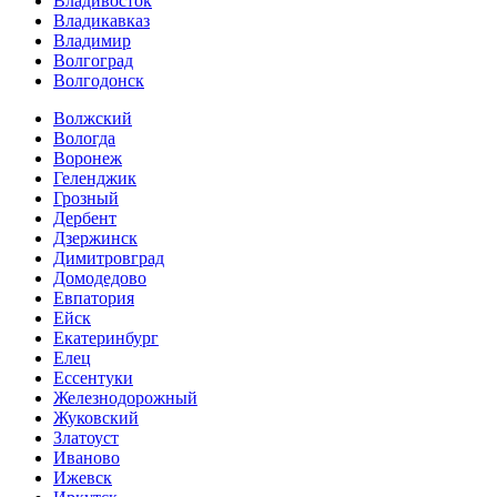
Владивосток
Владикавказ
Владимир
Волгоград
Волгодонск
Волжский
Вологда
Воронеж
Геленджик
Грозный
Дербент
Дзержинск
Димитровград
Домодедово
Евпатория
Ейск
Екатеринбург
Елец
Ессентуки
Железнодорожный
Жуковский
Златоуст
Иваново
Ижевск