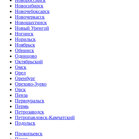
Новороссийск
Новосибирск
Новочебоксарск
Новочеркасск
Новошахтинск
Новый Уренгой
Ногинск
Норильск
Ноябрьск
Обнинск
Одинцово
Октябрьский
Омск
Орел
Оренбург
Орехово-Зуево
Орск
Пенза
Первоуральск
Пермь
Петрозаводск
Петропавловск-Камчатский
Подольск
Прокопьевск