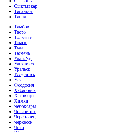
Сызрань
Сыктывкар
Таганрог
Тагил
Тамбов
Тверь
Тольятти
Томск
Тула
Тюмень
Улан-Удэ
Ульяновск
Уральск
Уссурийск
Уфа
Феодосия
Хабаровск
Хасавюрт
Химки
Чебоксары
Челябинск
Череповец
Черкесск
Чита