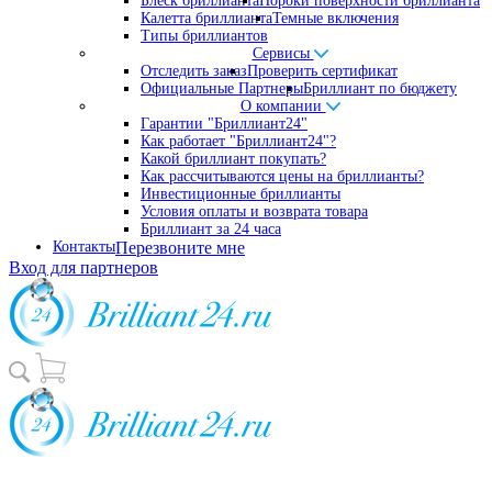
Блеск бриллианта
Пороки поверхности бриллианта
Калетта бриллианта
Темные включения
Типы бриллиантов
Сервисы
Отследить заказ
Проверить сертификат
Официальные Партнеры
Бриллиант по бюджету
О компании
Гарантии "Бриллиант24"
Как работает "Бриллиант24"?
Какой бриллиант покупать?
Как рассчитываются цены на бриллианты?
Инвестиционные бриллианты
Условия оплаты и возврата товара
Бриллиант за 24 часа
Контакты
Перезвоните мне
Вход для партнеров