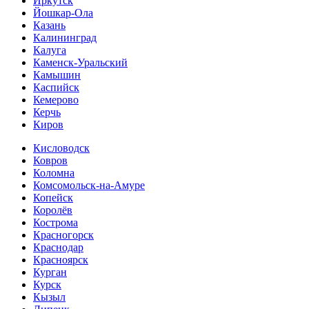
Иркутск
Йошкар-Ола
Казань
Калининград
Калуга
Каменск-Уральский
Камышин
Каспийск
Кемерово
Керчь
Киров
Кисловодск
Ковров
Коломна
Комсомольск-на-Амуре
Копейск
Королёв
Кострома
Красногорск
Краснодар
Красноярск
Курган
Курск
Кызыл