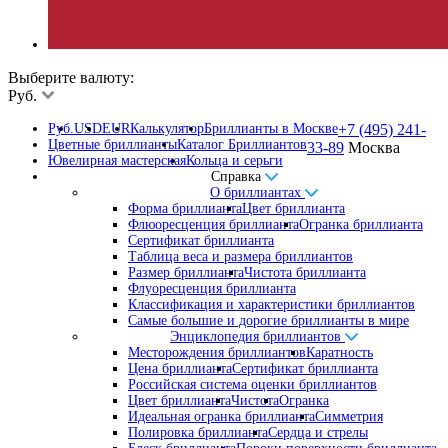
Выберите валюту:
Руб.
Руб.
USD
EUR
Калькулятор
Бриллианты в Москве
+7 (495) 241-
Цветные бриллианты
Каталог Бриллиантов
33-89
Москва
Ювелирная мастерская
Кольца и серьги
Справка
О бриллиантах
Форма бриллианта
Цвет бриллианта
Флюоресценция бриллианта
Огранка бриллианта
Сертификат бриллианта
Таблица веса и размера бриллиантов
Размер бриллианта
Чистота бриллианта
Флуоресценция бриллианта
Классификация и характеристики бриллиантов
Самые большие и дорогие бриллианты в мире
Энциклопедия бриллиантов
Месторождения бриллиантов
Каратность
Цена бриллианта
Сертификат бриллианта
Российская система оценки бриллиантов
Цвет бриллианта
Чистота
Огранка
Идеальная огранка бриллианта
Симметрия
Полировка бриллианта
Сердца и стрелы