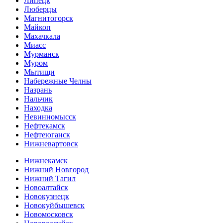
Липецк
Люберцы
Магнитогорск
Майкоп
Махачкала
Миасс
Мурманск
Муром
Мытищи
Набережные Челны
Назрань
Нальчик
Находка
Невинномысск
Нефтекамск
Нефтеюганск
Нижневартовск
Нижнекамск
Нижний Новгород
Нижний Тагил
Новоалтайск
Новокузнецк
Новокуйбышевск
Новомосковск