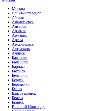
Москва
Москва
Санкт-Петербург
Абакан
Альметьевск
Ангарск
Арзамас
Армавир
Артём
Архангельск
Астрахань
Ачинск
Балаково
Балашиха
Барнаул
Батайск
Белгород
Бердск
Березники
Бийск
Благовещенск
Братск
Брянск
Великий Новгород