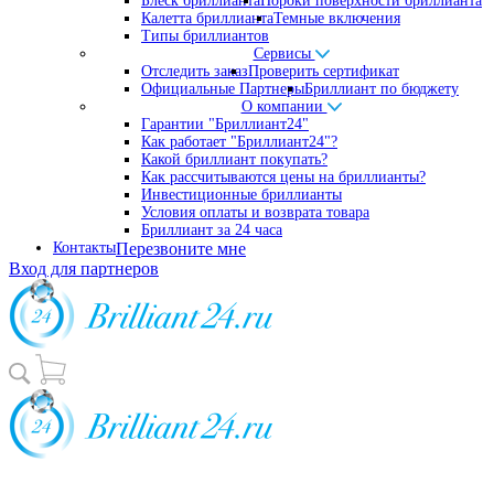
Блеск бриллианта
Пороки поверхности бриллианта
Калетта бриллианта
Темные включения
Типы бриллиантов
Сервисы
Отследить заказ
Проверить сертификат
Официальные Партнеры
Бриллиант по бюджету
О компании
Гарантии "Бриллиант24"
Как работает "Бриллиант24"?
Какой бриллиант покупать?
Как рассчитываются цены на бриллианты?
Инвестиционные бриллианты
Условия оплаты и возврата товара
Бриллиант за 24 часа
Контакты
Перезвоните мне
Вход для партнеров