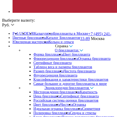
Выберите валюту:
Руб.
Руб.
USD
EUR
Калькулятор
Бриллианты в Москве
+7 (495) 241-
Цветные бриллианты
Каталог Бриллиантов
33-89
Москва
Ювелирная мастерская
Кольца и серьги
Справка
О бриллиантах
Форма бриллианта
Цвет бриллианта
Флюоресценция бриллианта
Огранка бриллианта
Сертификат бриллианта
Таблица веса и размера бриллиантов
Размер бриллианта
Чистота бриллианта
Флуоресценция бриллианта
Классификация и характеристики бриллиантов
Самые большие и дорогие бриллианты в мире
Энциклопедия бриллиантов
Месторождения бриллиантов
Каратность
Цена бриллианта
Сертификат бриллианта
Российская система оценки бриллиантов
Цвет бриллианта
Чистота
Огранка
Идеальная огранка бриллианта
Симметрия
Полировка бриллианта
Сердца и стрелы