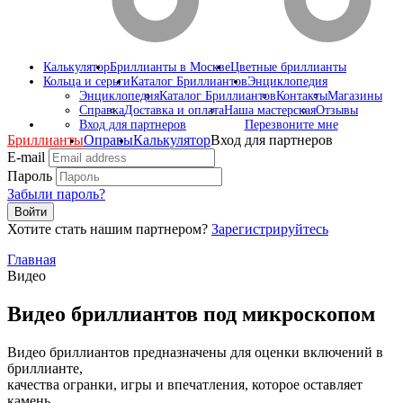
Калькулятор
Бриллианты в Москве
Цветные бриллианты
Кольца и серьги
Каталог Бриллиантов
Энциклопедия
Энциклопедия
Каталог Бриллиантов
Контакты
Магазины
Справка
Доставка и оплата
Наша мастерская
Отзывы
Вход для партнеров
Перезвоните мне
Бриллианты
Оправы
Калькулятор
Вход для партнеров
E-mail
Пароль
Забыли пароль?
Войти
Хотите стать нашим партнером?
Зарегистрируйтесь
Главная
Видео
Видео бриллиантов под микроскопом
Видео бриллиантов предназначены для оценки включений в
бриллианте,
качества огранки, игры и впечатления, которое оставляет
камень.