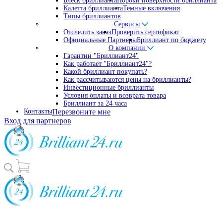
Блеск бриллианта
Пороки поверхности бриллианта
Калетта бриллианта
Темные включения
Типы бриллиантов
Сервисы
Отследить заказ
Проверить сертификат
Официальные Партнеры
Бриллиант по бюджету
О компании
Гарантии "Бриллиант24"
Как работает "Бриллиант24"?
Какой бриллиант покупать?
Как рассчитываются цены на бриллианты?
Инвестиционные бриллианты
Условия оплаты и возврата товара
Бриллиант за 24 часа
Контакты
Перезвоните мне
Вход для партнеров