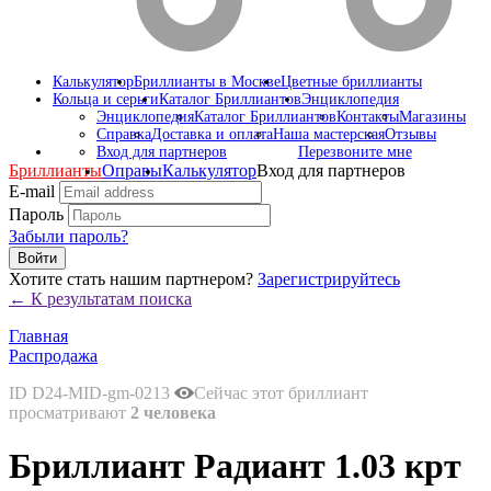
Калькулятор
Бриллианты в Москве
Цветные бриллианты
Кольца и серьги
Каталог Бриллиантов
Энциклопедия
Энциклопедия
Каталог Бриллиантов
Контакты
Магазины
Справка
Доставка и оплата
Наша мастерская
Отзывы
Вход для партнеров
Перезвоните мне
Бриллианты
Оправы
Калькулятор
Вход для партнеров
E-mail
Пароль
Забыли пароль?
Войти
Хотите стать нашим партнером?
Зарегистрируйтесь
← К результатам поиска
Главная
Распродажа
ID D24-MID-gm-0213
Сейчас этот бриллиант
просматривают
2 человека
Бриллиант Радиант 1.03 крт