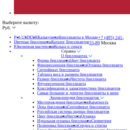
Выберите валюту:
Руб.
Руб.
USD
EUR
Калькулятор
Бриллианты в Москве
+7 (495) 241-
Цветные бриллианты
Каталог Бриллиантов
33-89
Москва
Ювелирная мастерская
Кольца и серьги
Справка
О бриллиантах
Форма бриллианта
Цвет бриллианта
Флюоресценция бриллианта
Огранка бриллианта
Сертификат бриллианта
Таблица веса и размера бриллиантов
Размер бриллианта
Чистота бриллианта
Флуоресценция бриллианта
Классификация и характеристики бриллиантов
Самые большие и дорогие бриллианты в мире
Энциклопедия бриллиантов
Месторождения бриллиантов
Каратность
Цена бриллианта
Сертификат бриллианта
Российская система оценки бриллиантов
Цвет бриллианта
Чистота
Огранка
Идеальная огранка бриллианта
Симметрия
Полировка бриллианта
Сердца и стрелы