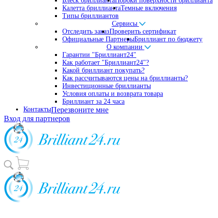
Блеск бриллианта
Пороки поверхности бриллианта
Калетта бриллианта
Темные включения
Типы бриллиантов
Сервисы
Отследить заказ
Проверить сертификат
Официальные Партнеры
Бриллиант по бюджету
О компании
Гарантии "Бриллиант24"
Как работает "Бриллиант24"?
Какой бриллиант покупать?
Как рассчитываются цены на бриллианты?
Инвестиционные бриллианты
Условия оплаты и возврата товара
Бриллиант за 24 часа
Контакты
Перезвоните мне
Вход для партнеров