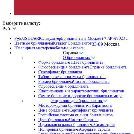
Выберите валюту:
Руб.
Руб.
USD
EUR
Калькулятор
Бриллианты в Москве
+7 (495) 241-
Цветные бриллианты
Каталог Бриллиантов
33-89
Москва
Ювелирная мастерская
Кольца и серьги
Справка
О бриллиантах
Форма бриллианта
Цвет бриллианта
Флюоресценция бриллианта
Огранка бриллианта
Сертификат бриллианта
Таблица веса и размера бриллиантов
Размер бриллианта
Чистота бриллианта
Флуоресценция бриллианта
Классификация и характеристики бриллиантов
Самые большие и дорогие бриллианты в мире
Энциклопедия бриллиантов
Месторождения бриллиантов
Каратность
Цена бриллианта
Сертификат бриллианта
Российская система оценки бриллиантов
Цвет бриллианта
Чистота
Огранка
Идеальная огранка бриллианта
Симметрия
Полировка бриллианта
Сердца и стрелы