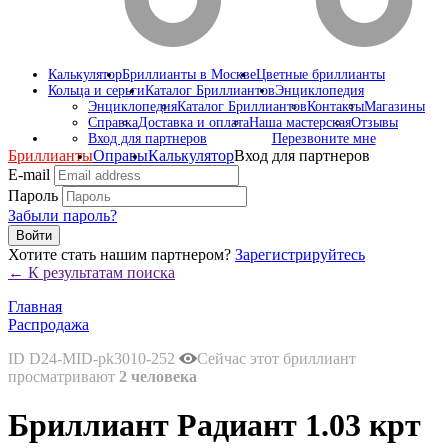
Калькулятор
Бриллианты в Москве
Цветные бриллианты
Кольца и серьги
Каталог Бриллиантов
Энциклопедия
Энциклопедия
Каталог Бриллиантов
Контакты
Магазины
Справка
Доставка и оплата
Наша мастерская
Отзывы
Вход для партнеров
Перезвоните мне
Бриллианты
Оправы
Калькулятор
Вход для партнеров
E-mail
Пароль
Забыли пароль?
Войти
Хотите стать нашим партнером?
Зарегистрируйтесь
← К результатам поиска
Главная
Распродажа
ID D24-MID-pk3010-252
Сейчас этот бриллиант
просматривают
2 человека
Бриллиант Радиант 1.03 крт