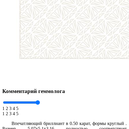
Комментарий геммолога
1
2
3
4
5
1
2
3
4
5
Впечатляющий бриллиант в 0.50 карат, формы круглый .
Размер 5.07x5.1x3.16 полностью соответствует