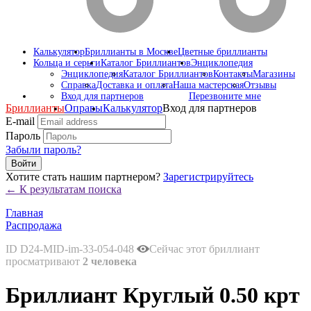
Калькулятор
Бриллианты в Москве
Цветные бриллианты
Кольца и серьги
Каталог Бриллиантов
Энциклопедия
Энциклопедия
Каталог Бриллиантов
Контакты
Магазины
Справка
Доставка и оплата
Наша мастерская
Отзывы
Вход для партнеров
Перезвоните мне
Бриллианты
Оправы
Калькулятор
Вход для партнеров
E-mail
Пароль
Забыли пароль?
Войти
Хотите стать нашим партнером?
Зарегистрируйтесь
← К результатам поиска
Главная
Распродажа
ID D24-MID-im-33-054-048
Сейчас этот бриллиант
просматривают
2 человека
Бриллиант Круглый 0.50 крт