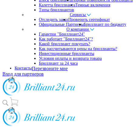
Блеск бриллианта
Пороки поверхности бриллианта
Калетта бриллианта
Темные включения
Типы бриллиантов
Сервисы
Отследить заказ
Проверить сертификат
Официальные Партнеры
Бриллиант по бюджету
О компании
Гарантии "Бриллиант24"
Как работает "Бриллиант24"?
Какой бриллиант покупать?
Как рассчитываются цены на бриллианты?
Инвестиционные бриллианты
Условия оплаты и возврата товара
Бриллиант за 24 часа
Контакты
Перезвоните мне
Вход для партнеров