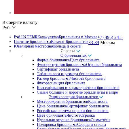
Выберите валюту:
Руб.
Руб.
USD
EUR
Калькулятор
Бриллианты в Москве
+7 (495) 241-
Цветные бриллианты
Каталог Бриллиантов
33-89
Москва
Ювелирная мастерская
Кольца и серьги
Справка
О бриллиантах
Форма бриллианта
Цвет бриллианта
Флюоресценция бриллианта
Огранка бриллианта
Сертификат бриллианта
Таблица веса и размера бриллиантов
Размер бриллианта
Чистота бриллианта
Флуоресценция бриллианта
Классификация и характеристики бриллиантов
Самые большие и дорогие бриллианты в мире
Энциклопедия бриллиантов
Месторождения бриллиантов
Каратность
Цена бриллианта
Сертификат бриллианта
Российская система оценки бриллиантов
Цвет бриллианта
Чистота
Огранка
Идеальная огранка бриллианта
Симметрия
Полировка бриллианта
Сердца и стрелы