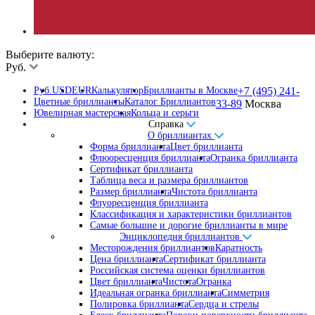
Выберите валюту:
Руб.
Руб.
USD
EUR
Калькулятор
Бриллианты в Москве
+7 (495) 241-
Цветные бриллианты
Каталог Бриллиантов
33-89
Москва
Ювелирная мастерская
Кольца и серьги
Справка
О бриллиантах
Форма бриллианта
Цвет бриллианта
Флюоресценция бриллианта
Огранка бриллианта
Сертификат бриллианта
Таблица веса и размера бриллиантов
Размер бриллианта
Чистота бриллианта
Флуоресценция бриллианта
Классификация и характеристики бриллиантов
Самые большие и дорогие бриллианты в мире
Энциклопедия бриллиантов
Месторождения бриллиантов
Каратность
Цена бриллианта
Сертификат бриллианта
Российская система оценки бриллиантов
Цвет бриллианта
Чистота
Огранка
Идеальная огранка бриллианта
Симметрия
Полировка бриллианта
Сердца и стрелы