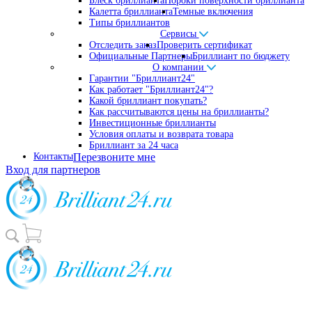
Блеск бриллианта
Пороки поверхности бриллианта
Калетта бриллианта
Темные включения
Типы бриллиантов
Сервисы
Отследить заказ
Проверить сертификат
Официальные Партнеры
Бриллиант по бюджету
О компании
Гарантии "Бриллиант24"
Как работает "Бриллиант24"?
Какой бриллиант покупать?
Как рассчитываются цены на бриллианты?
Инвестиционные бриллианты
Условия оплаты и возврата товара
Бриллиант за 24 часа
Контакты
Перезвоните мне
Вход для партнеров