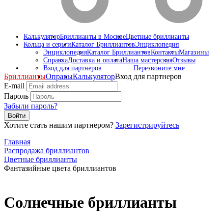
Калькулятор
Бриллианты в Москве
Цветные бриллианты
Кольца и серьги
Каталог Бриллиантов
Энциклопедия
Энциклопедия
Каталог Бриллиантов
Контакты
Магазины
Справка
Доставка и оплата
Наша мастерская
Отзывы
Вход для партнеров
Перезвоните мне
Бриллианты
Оправы
Калькулятор
Вход для партнеров
E-mail
Пароль
Забыли пароль?
Войти
Хотите стать нашим партнером?
Зарегистрируйтесь
Главная
Распродажа бриллиантов
Цветные бриллианты
Фантазийные цвета бриллиантов
Солнечные бриллианты