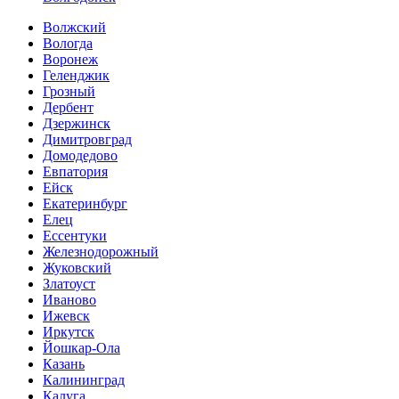
Волжский
Вологда
Воронеж
Геленджик
Грозный
Дербент
Дзержинск
Димитровград
Домодедово
Евпатория
Ейск
Екатеринбург
Елец
Ессентуки
Железнодорожный
Жуковский
Златоуст
Иваново
Ижевск
Иркутск
Йошкар-Ола
Казань
Калининград
Калуга