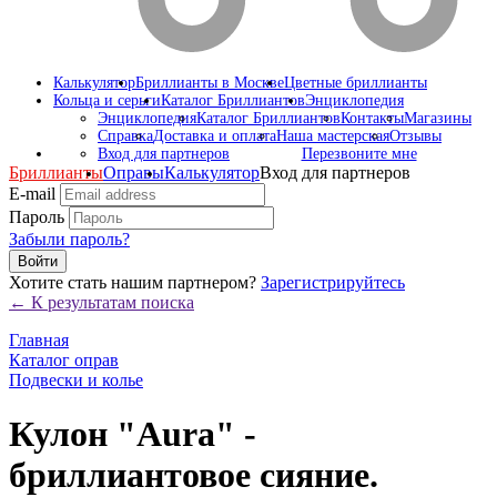
Калькулятор
Бриллианты в Москве
Цветные бриллианты
Кольца и серьги
Каталог Бриллиантов
Энциклопедия
Энциклопедия
Каталог Бриллиантов
Контакты
Магазины
Справка
Доставка и оплата
Наша мастерская
Отзывы
Вход для партнеров
Перезвоните мне
Бриллианты
Оправы
Калькулятор
Вход для партнеров
E-mail
Пароль
Забыли пароль?
Войти
Хотите стать нашим партнером?
Зарегистрируйтесь
← К результатам поиска
Главная
Каталог оправ
Подвески и колье
Кулон "Aura" -
бриллиантовое сияние.