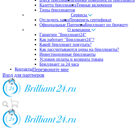
Блеск бриллианта
Пороки поверхности бриллианта
Калетта бриллианта
Темные включения
Типы бриллиантов
Сервисы
Отследить заказ
Проверить сертификат
Официальные Партнеры
Бриллиант по бюджету
О компании
Гарантии "Бриллиант24"
Как работает "Бриллиант24"?
Какой бриллиант покупать?
Как рассчитываются цены на бриллианты?
Инвестиционные бриллианты
Условия оплаты и возврата товара
Бриллиант за 24 часа
Контакты
Перезвоните мне
Вход для партнеров