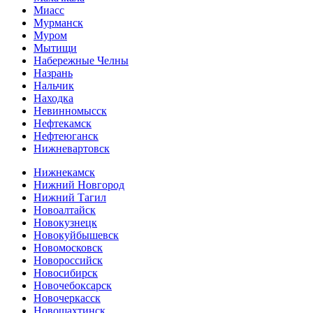
Миасс
Мурманск
Муром
Мытищи
Набережные Челны
Назрань
Нальчик
Находка
Невинномысск
Нефтекамск
Нефтеюганск
Нижневартовск
Нижнекамск
Нижний Новгород
Нижний Тагил
Новоалтайск
Новокузнецк
Новокуйбышевск
Новомосковск
Новороссийск
Новосибирск
Новочебоксарск
Новочеркасск
Новошахтинск