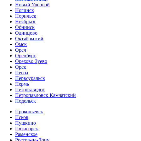
Новый Уренгой
Ногинск
Норильск
Ноябрьск
Обнинск
Одинцово
Октябрьский
Омск
Орел
Оренбург
Орехово-Зуево
Орск
Пенза
Первоуральск
Пермь
Петрозаводск
Петропавловск-Камчатский
Подольск
Прокопьевск
Псков
Пушкино
Пятигорск
Раменское
Ростов-на-Дону