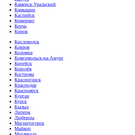
Каменск-Уральский
Камышин
Каспийск
Кемерово
Керчь
Киров
Кисловодск
Ковров
Коломна
Комсомольск-на-Амуре
Копейск
Королёв
Кострома
Красногорск
Краснодар
Красноярск
Курган
Курск
Кызыл
Липецк
Люберцы
Магнитогорск
Майкоп
Махачкала