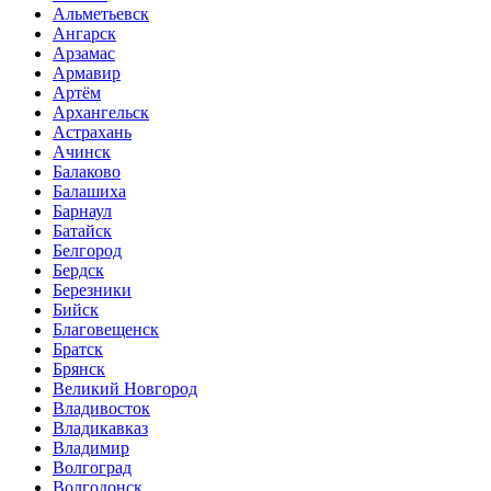
Альметьевск
Ангарск
Арзамас
Армавир
Артём
Архангельск
Астрахань
Ачинск
Балаково
Балашиха
Барнаул
Батайск
Белгород
Бердск
Березники
Бийск
Благовещенск
Братск
Брянск
Великий Новгород
Владивосток
Владикавказ
Владимир
Волгоград
Волгодонск