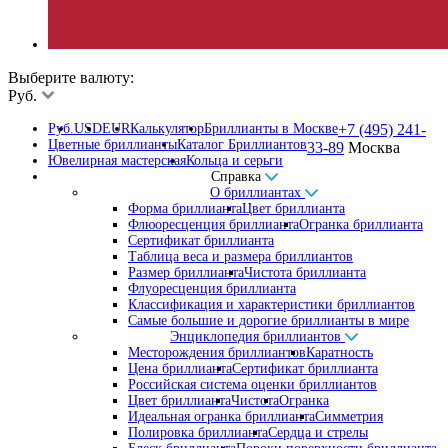
Выберите валюту:
Руб.
Руб.
USD
EUR
Калькулятор
Бриллианты в Москве
+7 (495) 241-
Цветные бриллианты
Каталог Бриллиантов
33-89
Москва
Ювелирная мастерская
Кольца и серьги
Справка
О бриллиантах
Форма бриллианта
Цвет бриллианта
Флюоресценция бриллианта
Огранка бриллианта
Сертификат бриллианта
Таблица веса и размера бриллиантов
Размер бриллианта
Чистота бриллианта
Флуоресценция бриллианта
Классификация и характеристики бриллиантов
Самые большие и дорогие бриллианты в мире
Энциклопедия бриллиантов
Месторождения бриллиантов
Каратность
Цена бриллианта
Сертификат бриллианта
Российская система оценки бриллиантов
Цвет бриллианта
Чистота
Огранка
Идеальная огранка бриллианта
Симметрия
Полировка бриллианта
Сердца и стрелы