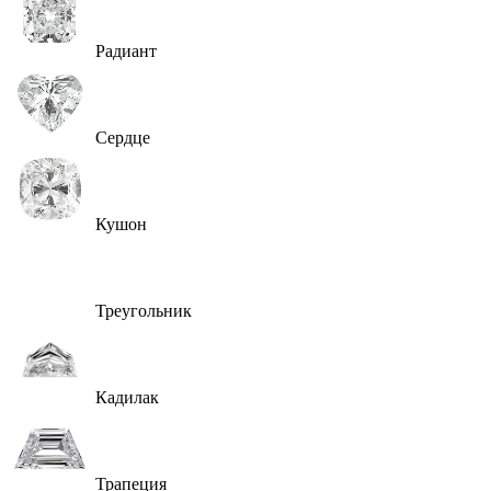
Радиант
Сердце
Кушон
Треугольник
Кадилак
Трапеция