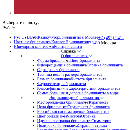
Выберите валюту:
Руб.
Руб.
USD
EUR
Калькулятор
Бриллианты в Москве
+7 (495) 241-
Цветные бриллианты
Каталог Бриллиантов
33-89
Москва
Ювелирная мастерская
Кольца и серьги
Справка
О бриллиантах
Форма бриллианта
Цвет бриллианта
Флюоресценция бриллианта
Огранка бриллианта
Сертификат бриллианта
Таблица веса и размера бриллиантов
Размер бриллианта
Чистота бриллианта
Флуоресценция бриллианта
Классификация и характеристики бриллиантов
Самые большие и дорогие бриллианты в мире
Энциклопедия бриллиантов
Месторождения бриллиантов
Каратность
Цена бриллианта
Сертификат бриллианта
Российская система оценки бриллиантов
Цвет бриллианта
Чистота
Огранка
Идеальная огранка бриллианта
Симметрия
Полировка бриллианта
Сердца и стрелы