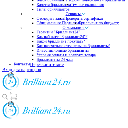
Блеск бриллианта
Пороки поверхности бриллианта
Калетта бриллианта
Темные включения
Типы бриллиантов
Сервисы
Отследить заказ
Проверить сертификат
Официальные Партнеры
Бриллиант по бюджету
О компании
Гарантии "Бриллиант24"
Как работает "Бриллиант24"?
Какой бриллиант покупать?
Как рассчитываются цены на бриллианты?
Инвестиционные бриллианты
Условия оплаты и возврата товара
Бриллиант за 24 часа
Контакты
Перезвоните мне
Вход для партнеров